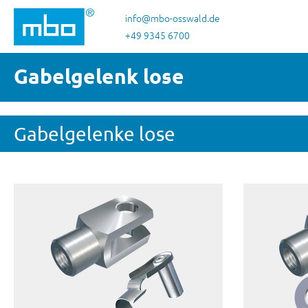
 Hauptinhalt springen
Zur Suche springen
Zur Hauptnavigation springen
info@mbo-osswald.de
+49 9345 6700
Gabelgelenk lose
Gabelgelenke lose