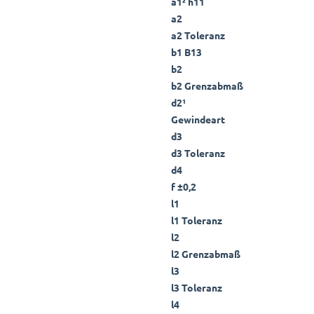
a1² h11
a2
a2 Toleranz
b1 B13
b2
b2 Grenzabmaß
d2¹
Gewindeart
d3
d3 Toleranz
d4
f ±0,2
l1
l1 Toleranz
l2
l2 Grenzabmaß
l3
l3 Toleranz
l4