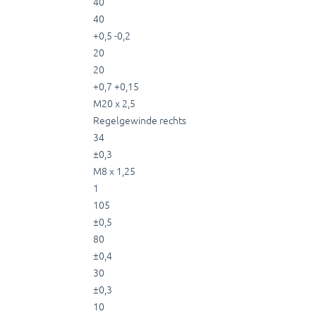
40
40
+0,5 -0,2
20
20
+0,7 +0,15
M20 x 2,5
Regelgewinde rechts
34
±0,3
M8 x 1,25
1
105
±0,5
80
±0,4
30
±0,3
10