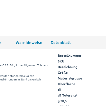
n
Warnhinweise
Datenblatt
Bestellnummer
SKU
e G 25x50 gilt die Allgemein Toleranz
Bezeichnung
Größe
 werden standardmäßig mit
Materialgruppe
Ausführungen in Stahl galvanisch
Oberfläche
d1
d1 Toleranz⁵
g ±0,5