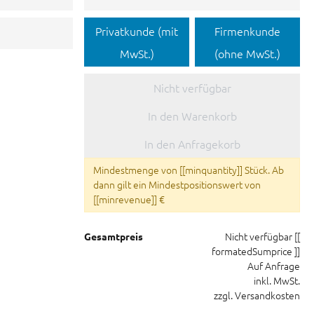
Privatkunde (mit
Firmenkunde
MwSt.)
(ohne MwSt.)
Nicht verfügbar
In den Warenkorb
In den Anfragekorb
Mindestmenge von [[minquantity]] Stück. Ab
dann gilt ein Mindestpositionswert von
[[minrevenue]] €
Nicht verfügbar
[[
Gesamtpreis
formatedSumprice ]]
Auf Anfrage
inkl. MwSt.
zzgl. Versandkosten