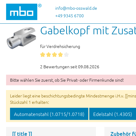
 Hauptinhalt springen
Zur Suche springen
Zur Hauptnavigation springen
info@mbo-osswald.de
+49 9345 6700
Gabelkopf mit Zusa
für Verdrehsicherung
2 Bewertungen seit 09.08.2026
Bitte wählen Sie zuerst, ob Sie Privat- oder Firmenkunde sind!
Leider liegt eine beschichtungsbedingte Mindestmenge i.H.v. [[minsu
Stückzahl 1 erhalten:
Automatenstahl (1.0715/1.0718)
Edelstahl (1.4305)
[[ title ]]
Zubehör f