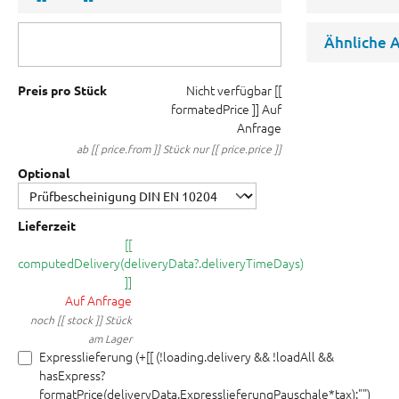
Ähnliche A
Nicht verfügbar
[[
Preis pro Stück
formatedPrice ]]
Auf
Anfrage
ab [[ price.from ]] Stück nur [[ price.price ]]
Optional
Lieferzeit
[[
computedDelivery(deliveryData?.deliveryTimeDays)
]]
Auf Anfrage
noch [[ stock ]] Stück
am Lager
Expresslieferung (+[[ (!loading.delivery && !loadAll &&
hasExpress?
formatPrice(deliveryData.ExpresslieferungPauschale*tax):"")