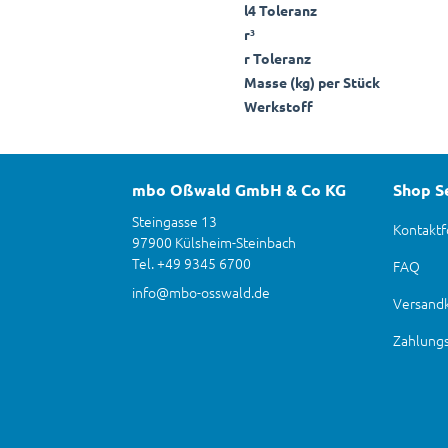
l4 Toleranz
r³
r Toleranz
Masse (kg) per Stück
Werkstoff
mbo Oßwald GmbH & Co KG
Shop S
Steingasse 13
Kontaktf
97900 Külsheim-Steinbach
Tel. +49 9345 6700
FAQ
info@mbo-osswald.de
Versand
Zahlung