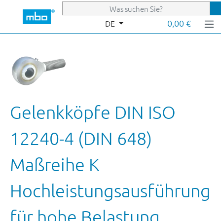
Zum Hauptinhalt springen
0,00 €
DE
Gelenkköpfe DIN ISO
12240-4 (DIN 648)
Maßreihe K
Hochleistungsausführung
für hohe Belastung