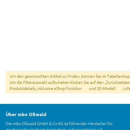
Um den gewünschten Artikel zu finden, können Sie im Tabellenkopf 
Um die Filterauswahl aufzuheben klicken Sie auf den „Zurücksetzen
Produktdetails, inklusive eShop Funktion
und 3D-Modell
, ru
Über mbo Oßwald
Die mbo Oßwald GmbH & Co KG ist führender Hersteller für
mechanische Verbindungstechnik und spezialisiert auf