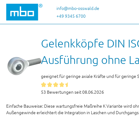
 Hauptinhalt springen
Zur Suche springen
Zur Hauptnavigation springen
info@mbo-osswald.de
+49 9345 6700
Gelenkköpfe DIN IS
Ausführung ohne L
geeignet für geringe axiale Kräfte und für geri
53 Bewertungen seit 08.06.2026
Einfache Bauweise: Diese wartungsfreie Maßreihe K Variante wird oh
Außengewinde erleichtert die Integration in Laschen und Durchgangsb