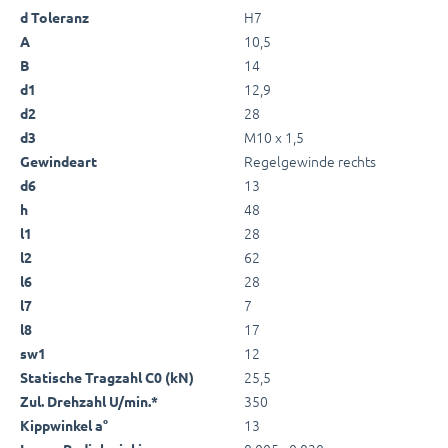
H7
d Toleranz
10,5
A
14
B
12,9
d1
28
d2
M10 x 1,5
d3
Regelgewinde rechts
Gewindeart
13
d6
48
h
28
l1
62
l2
28
l6
7
l7
17
l8
12
sw1
25,5
Statische Tragzahl C0 (kN)
350
Zul. Drehzahl U/min.*
13
Kippwinkel a°