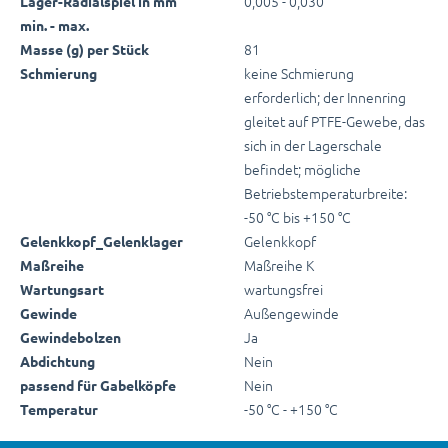
0,005 - 0,030
Lager-Radialspiel in mm
min. - max.
81
Masse (g) per Stück
keine Schmierung
Schmierung
erforderlich; der Innenring
gleitet auf PTFE-Gewebe, das
sich in der Lagerschale
befindet; mögliche
Betriebstemperaturbreite:
-50 °C bis +150 °C
Gelenkkopf
Gelenkkopf_Gelenklager
Maßreihe K
Maßreihe
wartungsfrei
Wartungsart
Außengewinde
Gewinde
Ja
Gewindebolzen
Nein
Abdichtung
Nein
passend für Gabelköpfe
-50 °C - +150 °C
Temperatur