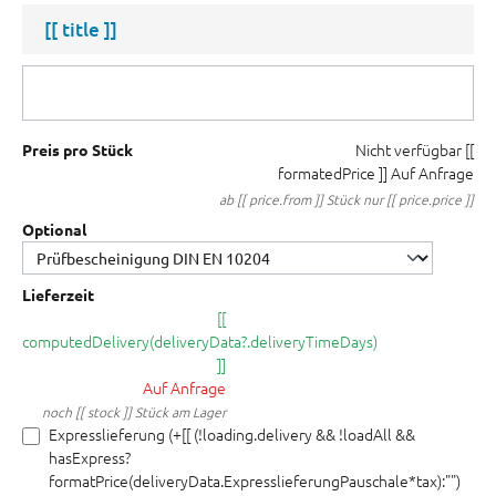
[[ title ]]
Nicht verfügbar
[[
Preis pro Stück
formatedPrice ]]
Auf Anfrage
ab [[ price.from ]] Stück nur [[ price.price ]]
Optional
Lieferzeit
[[
computedDelivery(deliveryData?.deliveryTimeDays)
]]
Auf Anfrage
noch [[ stock ]] Stück am Lager
Expresslieferung (+[[ (!loading.delivery && !loadAll &&
hasExpress?
formatPrice(deliveryData.ExpresslieferungPauschale*tax):"")