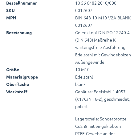
10 56 6482 2010/000
Bestellnummer
0012607
SKU
DIN-648-10-M10-V2A-BLANK-
MPN
0012607
Gelenkkopf DIN ISO 12240-4
Bezeichnung
(DIN 648) Maßreihe K
wartungsfreie Ausführung
Edelstahl mit Gewindebolzen
Außengewinde
10 M10
Größe
Edelstahl
Materialgruppe
blank
Oberfläche
Gehäuse: Edelstahl 1.4057
Werkstoff
(X17CrNi16-2), geschmiedet,
poliert
Lagerschale: Sonderbronze
CuSn8 mit eingeklebtem
PTFE-Gewebe an der