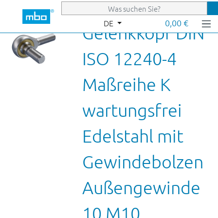
Zum Hauptinhalt springen
0,00 €
DE
Gelenkkopf DIN
ISO 12240-4
Maßreihe K
wartungsfrei
Edelstahl mit
Gewindebolzen
Außengewinde
10 M10