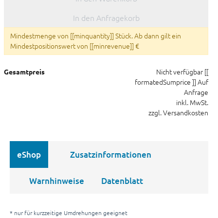
In den Anfragekorb
Mindestmenge von [[minquantity]] Stück. Ab dann gilt ein
Mindestpositionswert von [[minrevenue]] €
Nicht verfügbar
[[
Gesamtpreis
formatedSumprice ]]
Auf
Anfrage
inkl. MwSt.
zzgl. Versandkosten
eShop
Zusatzinformationen
Warnhinweise
Datenblatt
* nur für kurzzeitige Umdrehungen geeignet