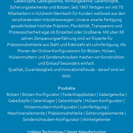
Gabelköpfe, Gabelgelenke, Winkelgelenke, Gelenkköpfe,
Sicherungselemente und Bolzen. Seit 1967 fertigen wir mit 70
Mitarbeitern in Külsheim-Steinbach für Kunden weltweit aus den
verschiedensten Industriezweigen. Unsere smarte Fertigung
gewährleistet höchste Präzision, Flexibilität, Transparenz und
Prozesssicherheit egal ob Einzelteil oder Großserie. Mit über 60
Jahren Zerspanungserfahrung sind wir Experte für
Präzisionsdrehteile aus Stahl und Edelstahl als Lohnfertigung. Als
Pionier der Online-Konfiguratoren für Bolzen, Hülsen,
Hülsenmuttern und Sonderschrauben machen wir Konstruktion
und Einkauf besonders einfach.
Qualität, Zuverlässigkeit und Innovationsfreude - darauf sind wir
stolz.
Produkte
Bolzen | Bolzen-Konfigurator | Federklappbolzen | Gabelgelenke |
Gabelköpfe | Gelenklager | Gelenkköpfe | Hülsen-Konfigurator |
Hülsenmuttern-Konfigurator | Lohnfertigung |
Maschinenelemente | Präzisionsdrehteile | Sicherungselemente |
Sonderschrauben-Konfigurator | Winkelgelenke
Linking Technology | Smart Manufacturing