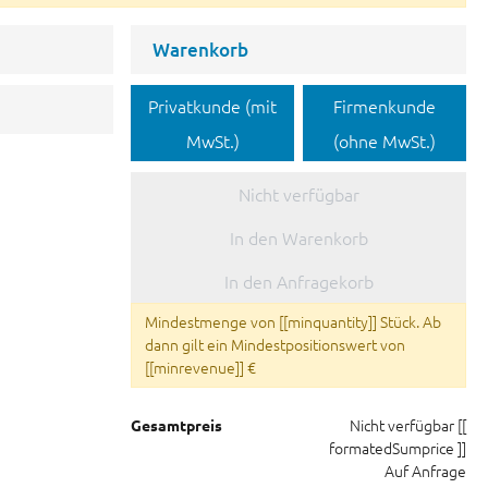
Warenkorb
Privatkunde (mit
Firmenkunde
MwSt.)
(ohne MwSt.)
Nicht verfügbar
In den Warenkorb
In den Anfragekorb
Mindestmenge von [[minquantity]] Stück. Ab
dann gilt ein Mindestpositionswert von
[[minrevenue]] €
Nicht verfügbar
[[
Gesamtpreis
formatedSumprice ]]
Auf Anfrage