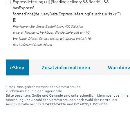
Expresslieferung (+[[ (!loading.delivery && !loadAll &&
hasExpress?
formatPrice(deliveryData.ExpresslieferungPauschale*tax):"")
]])
Priorisieren Sie dieses Bauteil (max. 400 Stück) in
unserer Fertigung.
Verkürzen Sie die Lieferzeit um 1-2
Werktage. Diesen Service testen wir aktuell exklusiv für
das Lieferland Deutschland.
eShop
Zusatzinformationen
Warnhinw
1 max. Anzugsdrehmoment der Klemmschraube
2 Schmiernut nur in der Lagerschale
Bitte beachten: Größe und Gewinde sind unterschiedlich; klemmbar über Inne
Anordnung und Anzahl der Klemmschrauben nach Wahl des Herstellers
Anschlußmaße nach DIN 24333-24336 und ISO 6020/1, ISO 6022