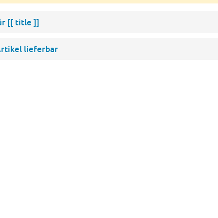
ür
[[ title ]]
rtikel lieferbar