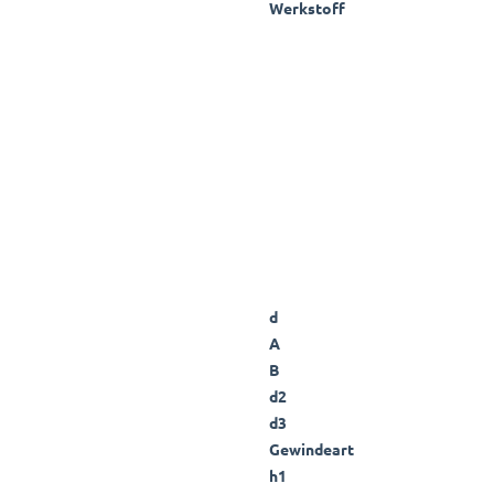
Werkstoff
d
A
B
d2
d3
Gewindeart
h1