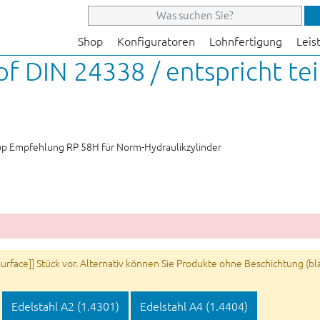
Shop
Konfiguratoren
Lohnfertigung
Leis
pf DIN 24338 / entspricht t
top Empfehlung RP 58H für Norm-Hydraulikzylinder
rface]] Stück vor. Alternativ können Sie Produkte ohne Beschichtung (blan
Edelstahl A2 (1.4301)
Edelstahl A4 (1.4404)