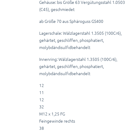
Gehäuse: bis Größe 63 Vergütungsstahl 1.0503
(C45), geschmiedet
ab Größe 70 aus Sphäroguss GS400
Lagerschale: Wälzlagerstahl 1.3505 (100Cr6),
gehärtet, geschliffen, phosphatiert,
molybdändisulfidbehandelt
Innenring: Wälzlagerstahl 1.3505 (100Cr6),
gehärtet, geschliffen, phosphatiert,
molybdändisulfidbehandelt
12
11
12
32
M12 x 1,25 FG
Feingewinde rechts
38