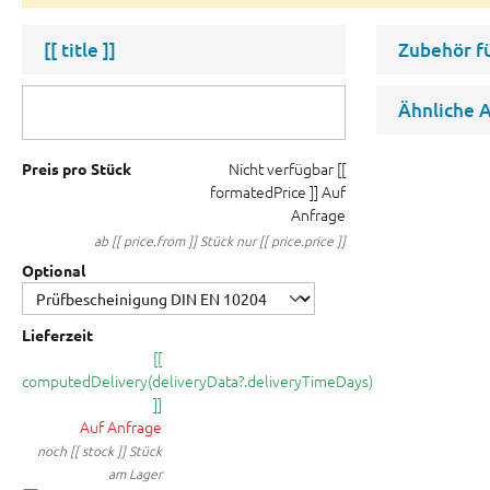
[[ title ]]
Zubehör f
Ähnliche A
Nicht verfügbar
[[
Preis pro Stück
formatedPrice ]]
Auf
Anfrage
ab [[ price.from ]] Stück nur [[ price.price ]]
Optional
Lieferzeit
[[
computedDelivery(deliveryData?.deliveryTimeDays)
]]
Auf Anfrage
noch [[ stock ]] Stück
am Lager