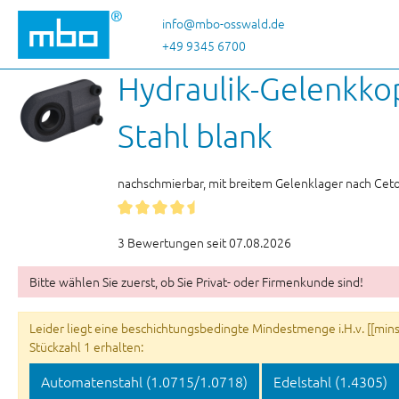
 Hauptinhalt springen
Zur Suche springen
Zur Hauptnavigation springen
info@mbo-osswald.de
+49 9345 6700
Hydraulik-Gelenkko
Stahl blank
nachschmierbar, mit breitem Gelenklager nach Ce
3 Bewertungen seit 07.08.2026
Bitte wählen Sie zuerst, ob Sie Privat- oder Firmenkunde sind!
Leider liegt eine beschichtungsbedingte Mindestmenge i.H.v. [[minsu
Stückzahl 1 erhalten:
Automatenstahl (1.0715/1.0718)
Edelstahl (1.4305)