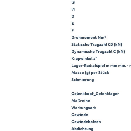
l3
l4
D
E
F
Drehmoment Nm¹
Statische Tragzahl C0 (kN)
Dynamische Tragzahl C (kN)
Kippwinkel a°
Lager-Radialspiel in mm min. - 
Masse (g) per Stück
Schmierung
Gelenkkopf_Gelenklager
Maßreihe
Wartungsart
Gewinde
Gewindebolzen
Abdichtung