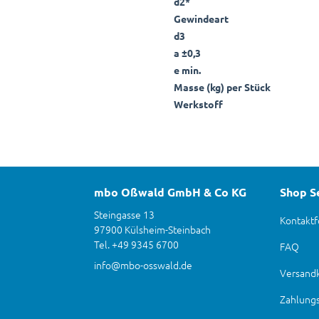
d2*
Gewindeart
d3
a ±0,3
e min.
Masse (kg) per Stück
Werkstoff
mbo Oßwald GmbH & Co KG
Shop S
Steingasse 13
Kontaktf
97900 Külsheim-Steinbach
Tel. +49 9345 6700
FAQ
info@mbo-osswald.de
Versand
Zahlung