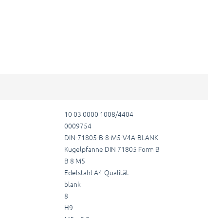
10 03 0000 1008/4404
0009754
DIN-71805-B-8-M5-V4A-BLANK
Kugelpfanne DIN 71805 Form B
B 8 M5
Edelstahl A4-Qualität
blank
8
H9