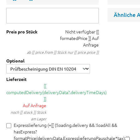
Ähnliche A
Nicht verfügbar
[[
Preis pro Stück
formatedPrice ]]
Auf
Anfrage
ab [[ price.from ]] Stück nur [[ price.price ]]
Optional
Lieferzeit
[[
computedDelivery(deliveryData?.deliveryTimeDays)
]]
Auf Anfrage
noch [[ stock ]] Stück
am Lager
Expresslieferung (+[[ (!loading.delivery && !loadAll &&
hasExpress?
formatPrice(deliveryData.ExpresslieferungPauschale*tax):"")