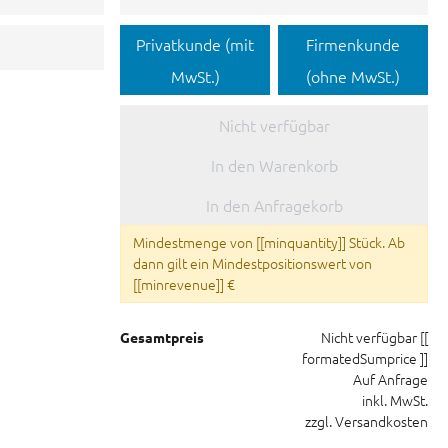
Privatkunde (mit
Firmenkunde
MwSt.)
(ohne MwSt.)
Nicht verfügbar
In den Warenkorb
In den Anfragekorb
Mindestmenge von [[minquantity]] Stück. Ab
dann gilt ein Mindestpositionswert von
[[minrevenue]] €
Nicht verfügbar
[[
Gesamtpreis
formatedSumprice ]]
Auf Anfrage
inkl. MwSt.
zzgl. Versandkosten