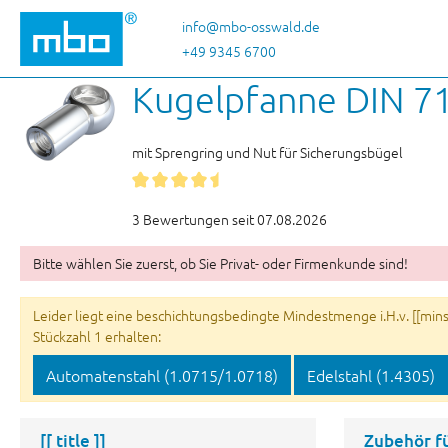
 Hauptinhalt springen
Zur Suche springen
Zur Hauptnavigation springen
info@mbo-osswald.de
+49 9345 6700
Kugelpfanne DIN 71
mit Sprengring und Nut für Sicherungsbügel
3 Bewertungen seit 07.08.2026
Bitte wählen Sie zuerst, ob Sie Privat- oder Firmenkunde sind!
Leider liegt eine beschichtungsbedingte Mindestmenge i.H.v. [[minsu
Stückzahl 1 erhalten:
Automatenstahl (1.0715/1.0718)
Edelstahl (1.4305)
[[ title ]]
Zubehör f