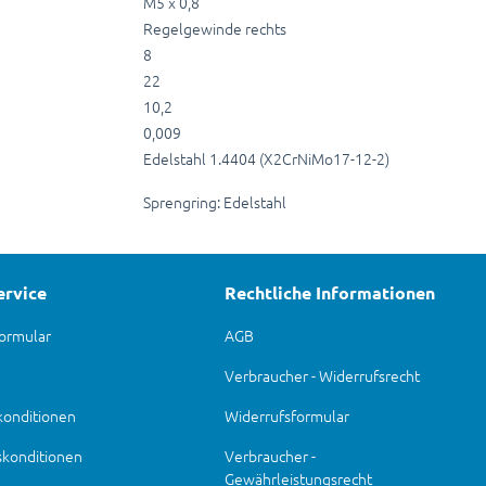
M5 x 0,8
Regelgewinde rechts
8
22
10,2
0,009
Edelstahl 1.4404 (X2CrNiMo17-12-2)
Sprengring: Edelstahl
ervice
Rechtliche Informationen
ormular
AGB
Verbraucher - Widerrufsrecht
konditionen
Widerrufsformular
skonditionen
Verbraucher -
Gewährleistungsrecht