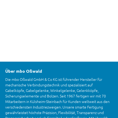
Über mbo Oßwald
Die mbo Oßwald GmbH & Co KG ist führender Hersteller für
mechanische Verbindungstechnik und spezialisiert auf
Gabelköpfe, Gabelgelenke, Winkelgelenke, Gelenkköpfe,
Sicherungselemente und Bolzen. Seit 1967 fertigen wir mit 70
Mitarbeitern in Külsheim-Steinbach für Kunden weltweit aus den
verschiedensten Industriezweigen. Unsere smarte Fertigung
gewährleistet höchste Präzision, Flexibilität, Transparenz und