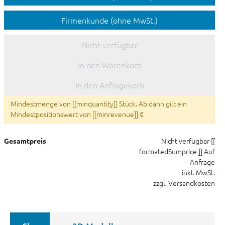
Firmenkunde (ohne MwSt.)
Nicht verfügbar
In den Warenkorb
In den Anfragekorb
Mindestmenge von [[minquantity]] Stück. Ab dann gilt ein
Mindestpositionswert von [[minrevenue]] €
Nicht verfügbar
[[
Gesamtpreis
formatedSumprice ]]
Auf
Anfrage
inkl. MwSt.
zzgl. Versandkosten