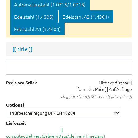
Automatenstahl (1.0715/1.0718)
Edelstahl (1.4305)
Edelstahl A2 (1.4301)
Edelstahl A4 (1.4404)
[[ title ]]
Nicht verfügbar
[[
Preis pro Stück
formatedPrice ]]
Auf Anfrage
ab [[ price.from ]] Stück nur [[ price.price ]]
Optional
Lieferzeit
[[
computedDelivery(deliveryData?.deliveryTimeDays)