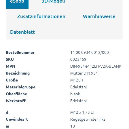
eShop
3D-Modell
Zusatzinformationen
Warnhinweise
Datenblatt
11 00 0934 0012/000
Bestellnummer
0023159
SKU
DIN-934-M12LH-V2A-BLANK
MPN
Mutter DIN 934
Bezeichnung
M12LH
Größe
Edelstahl
Materialgruppe
blank
Oberfläche
Edelstahl
Werkstoff
M12 x 1,75 LH
d
Regelgewinde links
Gewindeart
10
m