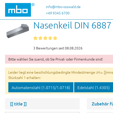
 Hauptinhalt springen
Zur Suche springen
Zur Hauptnavigation springen
info@mbo-osswald.de
+49 9345 6700
Nasenkeil DIN 6887
3 Bewertungen seit 08.08.2026
Bitte wählen Sie zuerst, ob Sie Privat- oder Firmenkunde sind!
Leider liegt eine beschichtungsbedingte Mindestmenge i.H.v. [[minsu
Stückzahl 1 erhalten:
Automatenstahl (1.0715/1.0718)
Edelstahl (1.4305)
[[ title ]]
Zubehör f