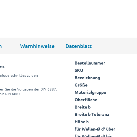
n
Warnhinweise
Datenblatt
Bestellnummer
ers
SKU
ilquerschnittes zu den
Bezeichnung
Größe
en Sie die Vorgaben der DIN 6887.
Materialgruppe
zur DIN 6887.
Oberfläche
Breite b
Breite b Toleranz
Höhe h
für Wellen-Ø d¹ über
für Wellen-Ø d¹ bis