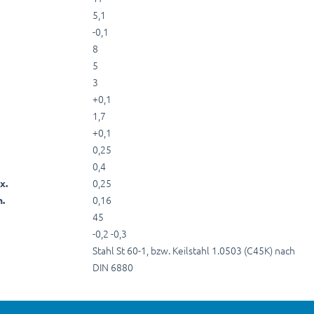
5,1
-0,1
8
5
3
+0,1
1,7
+0,1
0,25
0,4
0,25
x.
0,16
.
45
-0,2 -0,3
Stahl St 60-1, bzw. Keilstahl 1.0503 (C45K) nach
DIN 6880