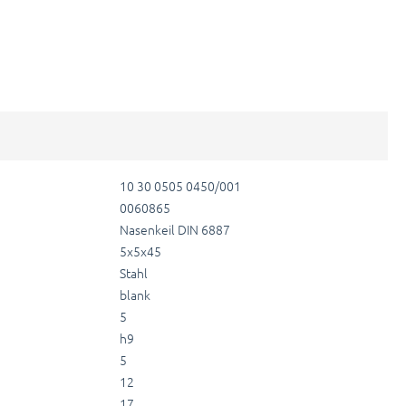
10 30 0505 0450/001
0060865
Nasenkeil DIN 6887
5x5x45
Stahl
blank
5
h9
5
12
17