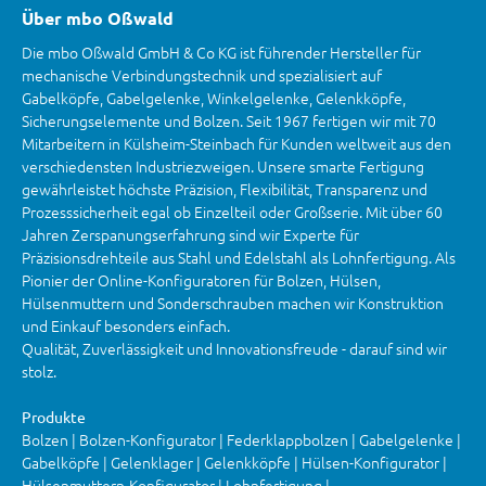
Über mbo Oßwald
Die mbo Oßwald GmbH & Co KG ist führender Hersteller für
mechanische Verbindungstechnik und spezialisiert auf
Gabelköpfe, Gabelgelenke, Winkelgelenke, Gelenkköpfe,
Sicherungselemente und Bolzen. Seit 1967 fertigen wir mit 70
Mitarbeitern in Külsheim-Steinbach für Kunden weltweit aus den
verschiedensten Industriezweigen. Unsere smarte Fertigung
gewährleistet höchste Präzision, Flexibilität, Transparenz und
Prozesssicherheit egal ob Einzelteil oder Großserie. Mit über 60
Jahren Zerspanungserfahrung sind wir Experte für
Präzisionsdrehteile aus Stahl und Edelstahl als Lohnfertigung. Als
Pionier der Online-Konfiguratoren für Bolzen, Hülsen,
Hülsenmuttern und Sonderschrauben machen wir Konstruktion
und Einkauf besonders einfach.
Qualität, Zuverlässigkeit und Innovationsfreude - darauf sind wir
stolz.
Produkte
Bolzen | Bolzen-Konfigurator | Federklappbolzen | Gabelgelenke |
Gabelköpfe | Gelenklager | Gelenkköpfe | Hülsen-Konfigurator |
Hülsenmuttern-Konfigurator | Lohnfertigung |