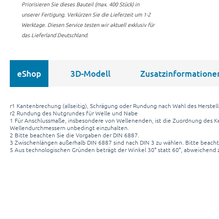
Priorisieren Sie dieses Bauteil (max. 400 Stück) in
unserer Fertigung.
Verkürzen Sie die Lieferzeit um 1-2
Werktage. Diesen Service testen wir aktuell exklusiv für
das Lieferland Deutschland.
eShop
3D-Modell
Zusatzinformatione
r1 Kantenbrechung (allseitig), Schrägung oder Rundung nach Wahl des Herstell
r2 Rundung des Nutgrundes für Welle und Nabe
1 Für Anschlussmaße, insbesondere von Wellenenden, ist die Zuordnung des Ke
Wellendurchmessern unbedingt einzuhalten.
2 Bitte beachten Sie die Vorgaben der DIN 6887.
3 Zwischenlängen außerhalb DIN 6887 sind nach DIN 3 zu wählen. Bitte beacht
5 Aus technologischen Gründen beträgt der Winkel 30° statt 60°, abweichend 