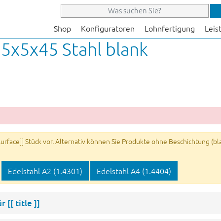
Shop
Konfiguratoren
Lohnfertigung
Leis
 5x5x45 Stahl blank
rface]] Stück vor. Alternativ können Sie Produkte ohne Beschichtung (blan
Edelstahl A2 (1.4301)
Edelstahl A4 (1.4404)
ür
[[ title ]]