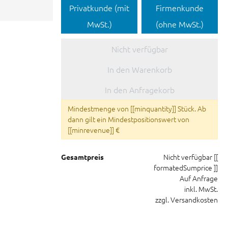
Privatkunde (mit
Firmenkunde
MwSt.)
(ohne MwSt.)
Nicht verfügbar
In den Warenkorb
In den Anfragekorb
Mindestmenge von [[minquantity]] Stück. Ab
dann gilt ein Mindestpositionswert von
[[minrevenue]] €
Nicht verfügbar
[[
Gesamtpreis
formatedSumprice ]]
Auf Anfrage
inkl. MwSt.
zzgl. Versandkosten