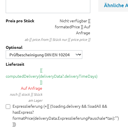
Ähnliche A
Nicht verfügbar
[[
Preis pro Stück
formatedPrice ]]
Auf
Anfrage
ab [[ price.from ]] Stück nur [[ price.price ]]
Optional
Lieferzeit
[[
computedDelivery(deliveryData?.deliveryTimeDays)
]]
Auf Anfrage
noch [[ stock ]] Stück
am Lager
Expresslieferung (+[[ (!loading.delivery && !loadAll &&
hasExpress?
formatPrice(deliveryData.ExpresslieferungPauschale*tax):"")
]])