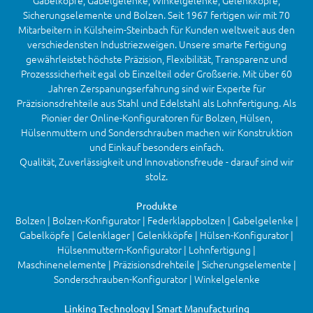
Gabelköpfe, Gabelgelenke, Winkelgelenke, Gelenkköpfe,
Sicherungselemente und Bolzen. Seit 1967 fertigen wir mit 70
Mitarbeitern in Külsheim-Steinbach für Kunden weltweit aus den
verschiedensten Industriezweigen. Unsere smarte Fertigung
gewährleistet höchste Präzision, Flexibilität, Transparenz und
Prozesssicherheit egal ob Einzelteil oder Großserie. Mit über 60
Jahren Zerspanungserfahrung sind wir Experte für
Präzisionsdrehteile aus Stahl und Edelstahl als Lohnfertigung. Als
Pionier der Online-Konfiguratoren für Bolzen, Hülsen,
Hülsenmuttern und Sonderschrauben machen wir Konstruktion
und Einkauf besonders einfach.
Qualität, Zuverlässigkeit und Innovationsfreude - darauf sind wir
stolz.
Produkte
Bolzen | Bolzen-Konfigurator | Federklappbolzen | Gabelgelenke |
Gabelköpfe | Gelenklager | Gelenkköpfe | Hülsen-Konfigurator |
Hülsenmuttern-Konfigurator | Lohnfertigung |
Maschinenelemente | Präzisionsdrehteile | Sicherungselemente |
Sonderschrauben-Konfigurator | Winkelgelenke
Linking Technology | Smart Manufacturing