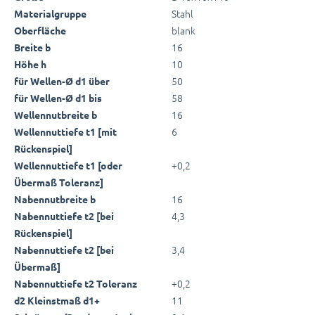
Stahl
Materialgruppe
blank
Oberfläche
16
Breite b
10
Höhe h
50
für Wellen-Ø d1 über
58
für Wellen-Ø d1 bis
16
Wellennutbreite b
6
Wellennuttiefe t1 [mit
Rückenspiel]
+0,2
Wellennuttiefe t1 [oder
Übermaß Toleranz]
16
Nabennutbreite b
4,3
Nabennuttiefe t2 [bei
Rückenspiel]
3,4
Nabennuttiefe t2 [bei
Übermaß]
+0,2
Nabennuttiefe t2 Toleranz
11
d2 Kleinstmaß d1+