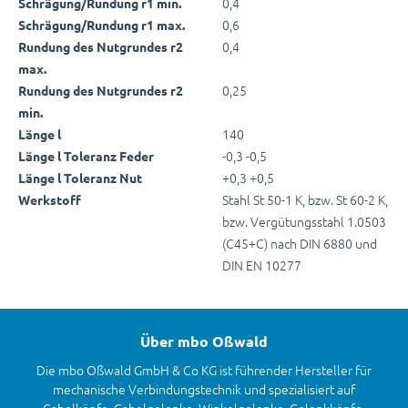
0,4
Schrägung/Rundung r1 min.
0,6
Schrägung/Rundung r1 max.
0,4
Rundung des Nutgrundes r2
max.
0,25
Rundung des Nutgrundes r2
min.
140
Länge l
-0,3 -0,5
Länge l Toleranz Feder
+0,3 +0,5
Länge l Toleranz Nut
Stahl St 50-1 K, bzw. St 60-2 K,
Werkstoff
bzw. Vergütungsstahl 1.0503
(C45+C) nach DIN 6880 und
DIN EN 10277
Über mbo Oßwald
Die mbo Oßwald GmbH & Co KG ist führender Hersteller für
mechanische Verbindungstechnik und spezialisiert auf