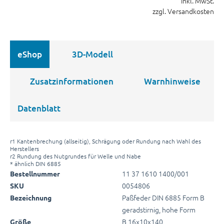
inkl. MwSt.
zzgl. Versandkosten
eShop
3D-Modell
Zusatzinformationen
Warnhinweise
Datenblatt
r1 Kantenbrechung (allseitig), Schrägung oder Rundung nach Wahl des
Herstellers
r2 Rundung des Nutgrundes für Welle und Nabe
* ähnlich DIN 6885
11 37 1610 1400/001
Bestellnummer
0054806
SKU
Paßfeder DIN 6885 Form B
Bezeichnung
geradstirnig, hohe Form
B 16x10x140
Größe