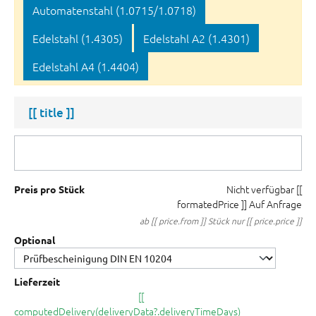
Automatenstahl (1.0715/1.0718)
Edelstahl (1.4305)
Edelstahl A2 (1.4301)
Edelstahl A4 (1.4404)
[[ title ]]
Nicht verfügbar
[[
Preis pro Stück
formatedPrice ]]
Auf Anfrage
ab [[ price.from ]] Stück nur [[ price.price ]]
Optional
Lieferzeit
[[
computedDelivery(deliveryData?.deliveryTimeDays)