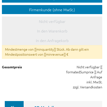
Firmenkunde (ohne MwSt.)
Nicht verfügbar
In den Warenkorb
In den Anfragekorb
Mindestmenge von [[minquantity]] Stück. Ab dann gilt ein
Mindestpositionswert von [[minrevenue]] €
Nicht verfügbar
[[
Gesamtpreis
formatedSumprice ]]
Auf
Anfrage
inkl. MwSt.
zzgl. Versandkosten