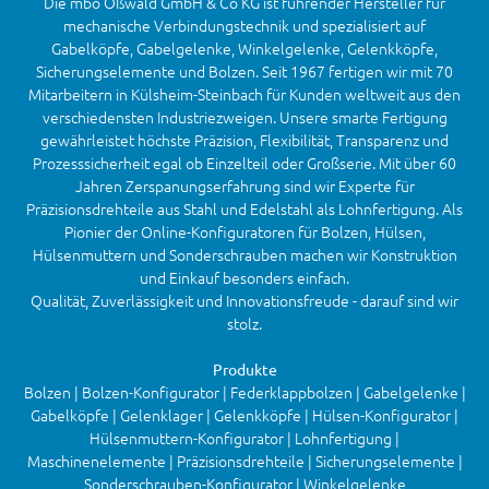
Die mbo Oßwald GmbH & Co KG ist führender Hersteller für
mechanische Verbindungstechnik und spezialisiert auf
Gabelköpfe, Gabelgelenke, Winkelgelenke, Gelenkköpfe,
Sicherungselemente und Bolzen. Seit 1967 fertigen wir mit 70
Mitarbeitern in Külsheim-Steinbach für Kunden weltweit aus den
verschiedensten Industriezweigen. Unsere smarte Fertigung
gewährleistet höchste Präzision, Flexibilität, Transparenz und
Prozesssicherheit egal ob Einzelteil oder Großserie. Mit über 60
Jahren Zerspanungserfahrung sind wir Experte für
Präzisionsdrehteile aus Stahl und Edelstahl als Lohnfertigung. Als
Pionier der Online-Konfiguratoren für Bolzen, Hülsen,
Hülsenmuttern und Sonderschrauben machen wir Konstruktion
und Einkauf besonders einfach.
Qualität, Zuverlässigkeit und Innovationsfreude - darauf sind wir
stolz.
Produkte
Bolzen | Bolzen-Konfigurator | Federklappbolzen | Gabelgelenke |
Gabelköpfe | Gelenklager | Gelenkköpfe | Hülsen-Konfigurator |
Hülsenmuttern-Konfigurator | Lohnfertigung |
Maschinenelemente | Präzisionsdrehteile | Sicherungselemente |
Sonderschrauben-Konfigurator | Winkelgelenke