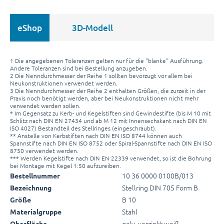
eShop
3D-Modell
1 Die angegebenen Toleranzen gelten nur für die "blanke" Ausführung.
Andere Toleranzen sind bei Bestellung anzugeben.
2 Die Nenndurchmesser der Reihe 1 sollten bevorzugt vor allem bei
Neukonstruktionen verwendet werden.
3 Die Nenndurchmesser der Reihe 2 enthalten Größen, die zurzeit in der
Praxis noch benötigt werden, aber bei Neukonstruktionen nicht mehr
verwendet werden sollen.
* Im Gegensatz zu Kerb- und Kegelstiften sind Gewindestifte (bis M 10 mit
Schlitz nach DIN EN 27434 und ab M 12 mit Innensechskant nach DIN EN
ISO 4027) Bestandteil des Stellringes (eingeschraubt).
** Anstelle von Kerbstiften nach DIN EN ISO 8744 können auch
Spannstifte nach DIN EN ISO 8752 oder Spiral-Spannstifte nach DIN EN ISO
8750 verwendet werden.
*** Werden Kegelstifte nach DIN EN 22339 verwendet, so ist die Bohrung
bei Montage mit Kegel 1:50 aufzureiben.
10 36 0000 0100B/013
Bestellnummer
Stellring DIN 705 Form B
Bezeichnung
B 10
Größe
Stahl
Materialgruppe
galv. verzinkt weiß
Oberfläche