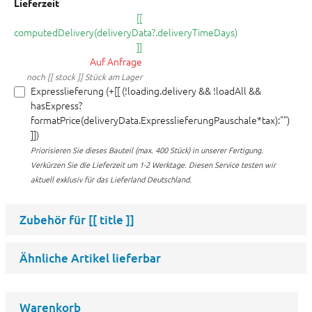
Lieferzeit
[[
computedDelivery(deliveryData?.deliveryTimeDays)
]]
Auf Anfrage
noch [[ stock ]] Stück am Lager
Expresslieferung (+[[ (!loading.delivery && !loadAll &&
hasExpress?
formatPrice(deliveryData.ExpresslieferungPauschale*tax):"")
]])
Priorisieren Sie dieses Bauteil (max. 400 Stück) in unserer Fertigung.
Verkürzen Sie die Lieferzeit um 1-2 Werktage. Diesen Service testen wir
aktuell exklusiv für das Lieferland Deutschland.
Zubehör für
[[ title ]]
Ähnliche Artikel lieferbar
Warenkorb