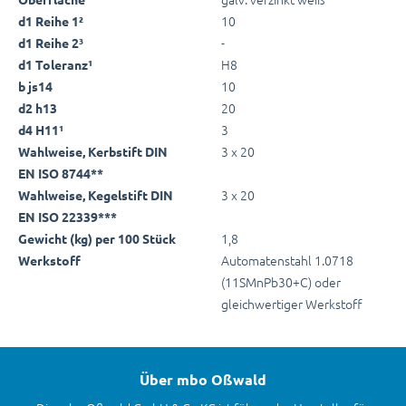
10
d1 Reihe 1²
-
d1 Reihe 2³
H8
d1 Toleranz¹
10
b js14
20
d2 h13
3
d4 H11¹
3 x 20
Wahlweise, Kerbstift DIN
EN ISO 8744**
3 x 20
Wahlweise, Kegelstift DIN
EN ISO 22339***
1,8
Gewicht (kg) per 100 Stück
Automatenstahl 1.0718
Werkstoff
(11SMnPb30+C) oder
gleichwertiger Werkstoff
Über mbo Oßwald