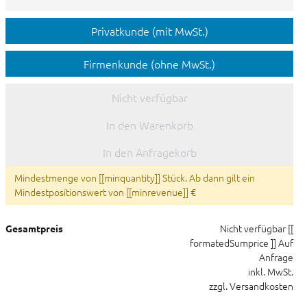
Privatkunde (mit MwSt.)
Firmenkunde (ohne MwSt.)
Nicht verfügbar
In den Warenkorb
In den Anfragekorb
Mindestmenge von [[minquantity]] Stück. Ab dann gilt ein
Mindestpositionswert von [[minrevenue]] €
Nicht verfügbar
[[
Gesamtpreis
formatedSumprice ]]
Auf
Anfrage
inkl. MwSt.
zzgl. Versandkosten