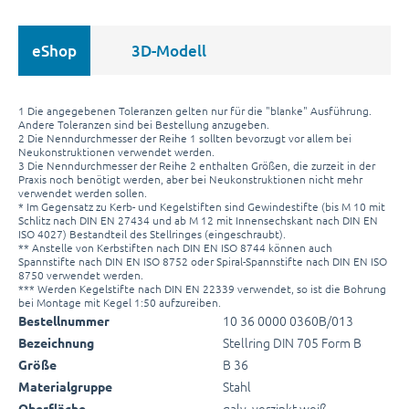
eShop
3D-Modell
1 Die angegebenen Toleranzen gelten nur für die "blanke" Ausführung.
Andere Toleranzen sind bei Bestellung anzugeben.
2 Die Nenndurchmesser der Reihe 1 sollten bevorzugt vor allem bei
Neukonstruktionen verwendet werden.
3 Die Nenndurchmesser der Reihe 2 enthalten Größen, die zurzeit in der
Praxis noch benötigt werden, aber bei Neukonstruktionen nicht mehr
verwendet werden sollen.
* Im Gegensatz zu Kerb- und Kegelstiften sind Gewindestifte (bis M 10 mit
Schlitz nach DIN EN 27434 und ab M 12 mit Innensechskant nach DIN EN
ISO 4027) Bestandteil des Stellringes (eingeschraubt).
** Anstelle von Kerbstiften nach DIN EN ISO 8744 können auch
Spannstifte nach DIN EN ISO 8752 oder Spiral-Spannstifte nach DIN EN ISO
8750 verwendet werden.
*** Werden Kegelstifte nach DIN EN 22339 verwendet, so ist die Bohrung
bei Montage mit Kegel 1:50 aufzureiben.
10 36 0000 0360B/013
Bestellnummer
Stellring DIN 705 Form B
Bezeichnung
B 36
Größe
Stahl
Materialgruppe
galv. verzinkt weiß
Oberfläche