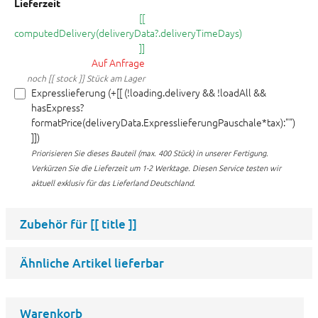
Lieferzeit
[[
computedDelivery(deliveryData?.deliveryTimeDays)
]]
Auf Anfrage
noch [[ stock ]] Stück am Lager
Expresslieferung (+[[ (!loading.delivery && !loadAll &&
hasExpress?
formatPrice(deliveryData.ExpresslieferungPauschale*tax):"")
]])
Priorisieren Sie dieses Bauteil (max. 400 Stück) in unserer Fertigung.
Verkürzen Sie die Lieferzeit um 1-2 Werktage. Diesen Service testen wir
aktuell exklusiv für das Lieferland Deutschland.
Zubehör für
[[ title ]]
Ähnliche Artikel lieferbar
Warenkorb