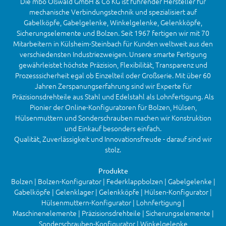
Die mbo Oßwald GmbH & Co KG ist führender Hersteller für
mechanische Verbindungstechnik und spezialisiert auf
Gabelköpfe, Gabelgelenke, Winkelgelenke, Gelenkköpfe,
Sicherungselemente und Bolzen. Seit 1967 fertigen wir mit 70
Mitarbeitern in Külsheim-Steinbach für Kunden weltweit aus den
verschiedensten Industriezweigen. Unsere smarte Fertigung
gewährleistet höchste Präzision, Flexibilität, Transparenz und
Prozesssicherheit egal ob Einzelteil oder Großserie. Mit über 60
Jahren Zerspanungserfahrung sind wir Experte für
Präzisionsdrehteile aus Stahl und Edelstahl als Lohnfertigung. Als
Pionier der Online-Konfiguratoren für Bolzen, Hülsen,
Hülsenmuttern und Sonderschrauben machen wir Konstruktion
und Einkauf besonders einfach.
Qualität, Zuverlässigkeit und Innovationsfreude - darauf sind wir
stolz.
Produkte
Bolzen | Bolzen-Konfigurator | Federklappbolzen | Gabelgelenke |
Gabelköpfe | Gelenklager | Gelenkköpfe | Hülsen-Konfigurator |
Hülsenmuttern-Konfigurator | Lohnfertigung |
Maschinenelemente | Präzisionsdrehteile | Sicherungselemente |
Sonderschrauben-Konfigurator | Winkelgelenke