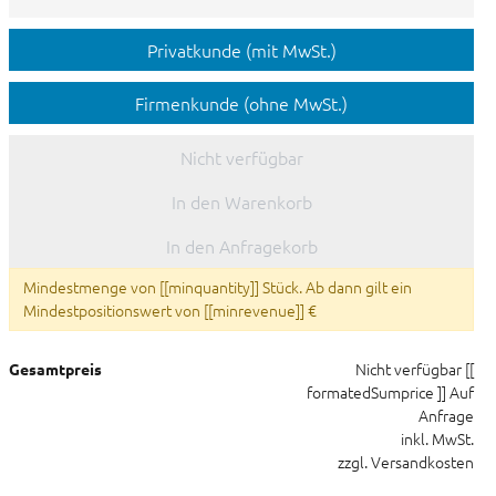
Privatkunde (mit MwSt.)
Firmenkunde (ohne MwSt.)
Nicht verfügbar
In den Warenkorb
In den Anfragekorb
Mindestmenge von [[minquantity]] Stück. Ab dann gilt ein
Mindestpositionswert von [[minrevenue]] €
Nicht verfügbar
[[
Gesamtpreis
formatedSumprice ]]
Auf
Anfrage
inkl. MwSt.
zzgl. Versandkosten