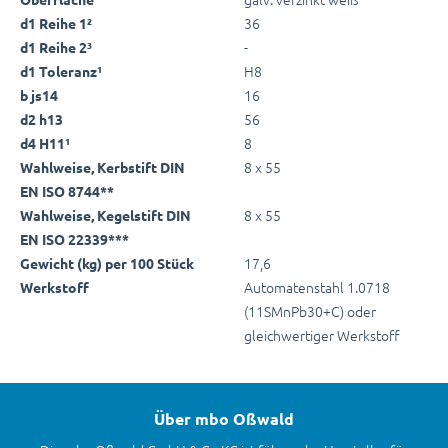
36
d1 Reihe 1²
-
d1 Reihe 2³
H8
d1 Toleranz¹
16
b js14
56
d2 h13
8
d4 H11¹
8 x 55
Wahlweise, Kerbstift DIN
EN ISO 8744**
8 x 55
Wahlweise, Kegelstift DIN
EN ISO 22339***
17,6
Gewicht (kg) per 100 Stück
Automatenstahl 1.0718
Werkstoff
(11SMnPb30+C) oder
gleichwertiger Werkstoff
Über mbo Oßwald