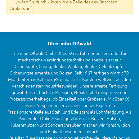
, rufen Sie durch klicken in die Zeile des gewünschten
Artikels auf.
Über mbo Oßwald
Die mbo Oßwald GmbH & Co KG ist führender Hersteller für
mechanische Verbindungstechnik und spezialisiert auf
Gabelköpfe, Gabelgelenke, Winkelgelenke, Gelenkköpfe,
Sicherungselemente und Bolzen. Seit 1967 fertigen wir mit 70
Mitarbeitern in Külsheim-Steinbach für Kunden weltweit aus den
verschiedensten Industriezweigen. Unsere smarte Fertigung
gewährleistet höchste Präzision, Flexibilität, Transparenz und
Prozesssicherheit egal ob Einzelteil oder Großserie. Mit über 60
Jahren Zerspanungserfahrung sind wir Experte für
Präzisionsdrehteile aus Stahl und Edelstahl als Lohnfertigung. Als
Pionier der Online-Konfiguratoren für Bolzen, Hülsen,
Hülsenmuttern und Sonderschrauben machen wir Konstruktion
und Einkauf besonders einfach.
Qualität, Zuverlässigkeit und Innovationsfreude - darauf sind wir