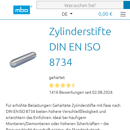
Zum Hauptinhalt springen
0,00 €
DE
Zylinderstifte
DIN EN ISO
8734
gehärtet
1416 Bewertungen seit 02.08.2026
Für erhöhte Belastungen: Gehärtete Zylinderstifte mit Fase nach
DIN EN ISO 8734 bieten höhere Verschleißfestigkeit und
erleichtern das Einführen. Ideal bei häufigem
Montieren/Demontieren oder höheren Scherkräften – die
Passung bleibt dauerhaft präzise, die Standzeit steigt.