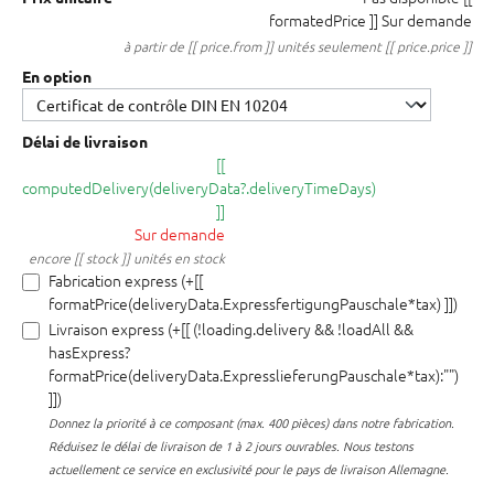
formatedPrice ]]
Sur demande
à partir de [[ price.from ]] unités seulement [[ price.price ]]
En option
Délai de livraison
[[
computedDelivery(deliveryData?.deliveryTimeDays)
]]
Sur demande
encore [[ stock ]] unités en stock
Fabrication express (+[[
formatPrice(deliveryData.ExpressfertigungPauschale*tax) ]])
Livraison express (+[[ (!loading.delivery && !loadAll &&
hasExpress?
formatPrice(deliveryData.ExpresslieferungPauschale*tax):"")
]])
Donnez la priorité à ce composant (max. 400 pièces) dans notre fabrication.
Réduisez le délai de livraison de 1 à 2 jours ouvrables. Nous testons
actuellement ce service en exclusivité pour le pays de livraison Allemagne.