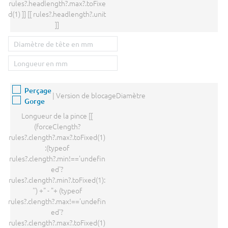
rules?.headlength?.max?.toFixe
d(1) ]] [[ rules?.headlength?.unit
]]
Perçage
|
Version de blocage
Diamètre
Gorge
Longueur de la pince
[[
(forceClength?
rules?.clength?.max?.toFixed(1)
:(typeof
rules?.clength?.min!=='undefin
ed'?
rules?.clength?.min?.toFixed(1):
'') +" - "+ (typeof
rules?.clength?.max!=='undefin
ed'?
rules?.clength?.max?.toFixed(1)