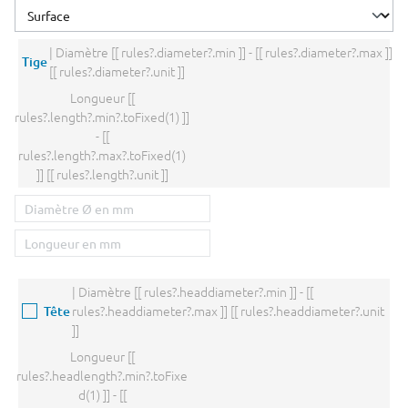
| Diamètre
[[ rules?.diameter?.min ]] - [[ rules?.diameter?.max ]]
Tige
[[ rules?.diameter?.unit ]]
Longueur
[[
rules?.length?.min?.toFixed(1) ]]
- [[
rules?.length?.max?.toFixed(1)
]] [[ rules?.length?.unit ]]
| Diamètre
[[ rules?.headdiameter?.min ]] - [[
rules?.headdiameter?.max ]] [[ rules?.headdiameter?.unit
Tête
]]
Longueur
[[
rules?.headlength?.min?.toFixe
d(1) ]] - [[