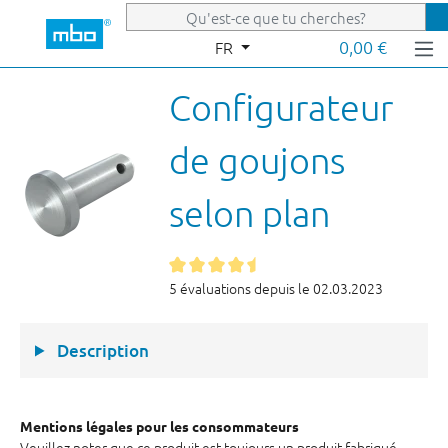
Passer au contenu principal
0,00 €
FR
Configurateur
de goujons
selon plan
5 évaluations depuis le 02.03.2023
Description
Mentions légales pour les consommateurs
Veuillez noter que ce produit est toujours un produit fabriqué