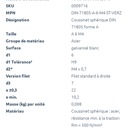
0009716
SKU
DIN-71805-A-6-M4-ST-VERZ
MPN
Coussinet sphérique DIN
Désignation
71805 forme A
A 6 M4
Taille
Acier
Groupe de matériau
galvanisé blanc
Surface
6
d1
H9
d1 Tolérance²
M4 x 0,7
d2*
Filet standard à droite
Version filet
7
d3
22
a ±0,3
10,2
e min.
0,008
Masse (kg) par unité
Coussinet sphérique : acier,
Matériau
résistance min. à la traction
Rm = 500 N/mm²