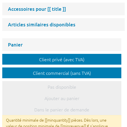
Accessoires pour
[[ title ]]
Articles similaires disponibles
Panier
Client privé (avec TVA)
Client commercial (sans TVA)
Pas disponible
Ajouter au panier
Dans le panier de demande
Quantité minimale de [[minquantity]] pièces. Dès lors, une
valeur de position minimale de [[minrevenue]] € s'applique.