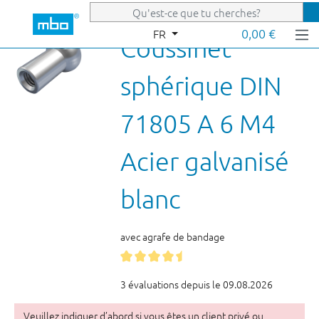
Passer au contenu principal
0,00 €
FR
Coussinet
sphérique DIN
71805 A 6 M4
Acier galvanisé
blanc
avec agrafe de bandage
3 évaluations depuis le 09.08.2026
Veuillez indiquer d’abord si vous êtes un client privé ou