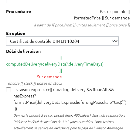
Pas disponible
[[
Prix unitaire
formatedPrice ]]
Sur demande
à partir de [[ price.from ]] unités seulement [[ price.price ]]
En option
Délai de livraison
[[
computedDelivery(deliveryData?.deliveryTimeDays)
]]
Sur demande
encore [[ stock ]] unités en stock
Livraison express (+[[ (!loading.delivery && !loadAll &&
hasExpress?
formatPrice(deliveryData.ExpresslieferungPauschale*tax):"")
]])
Donnez la priorité à ce composant (max. 400 pièces) dans notre fabrication.
Réduisez le délai de livraison de 1 à 2 jours ouvrables. Nous testons
actuellement ce service en exclusivité pour le pays de livraison Allemagne.