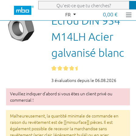
Passer au contenu principal
0,00 €
FR
Écrou DIN 934
M14LH Acier
galvanisé blanc
3 évaluations depuis le 06.08.2026
Veuillez indiquer d’abord si vous êtes un client privé ou
commercial !
Malheureusement, la quantité minimale de commande en
raison du revêtement est de [[minsurface]] pièces. Il est
également possible de recevoir la marchandise sans
revêtement (acier clair, légèrement huilé) ou en acier