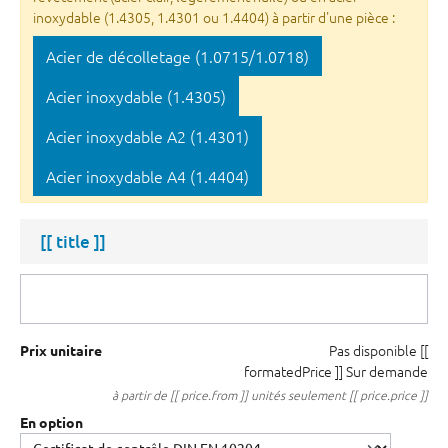
inoxydable (1.4305, 1.4301 ou 1.4404) à partir d'une pièce :
Acier de décolletage (1.0715/1.0718)
Acier inoxydable (1.4305)
Acier inoxydable A2 (1.4301)
Acier inoxydable A4 (1.4404)
[[ title ]]
Pas disponible
[[
Prix unitaire
formatedPrice ]]
Sur demande
à partir de [[ price.from ]] unités seulement [[ price.price ]]
En option