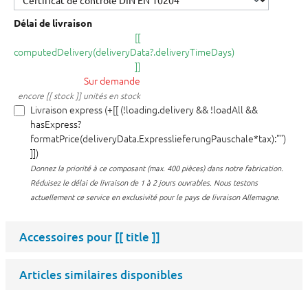
Délai de livraison
[[
computedDelivery(deliveryData?.deliveryTimeDays)
]]
Sur demande
encore [[ stock ]] unités en stock
Livraison express (+[[ (!loading.delivery && !loadAll &&
hasExpress?
formatPrice(deliveryData.ExpresslieferungPauschale*tax):"")
]])
Donnez la priorité à ce composant (max. 400 pièces) dans notre fabrication.
Réduisez le délai de livraison de 1 à 2 jours ouvrables. Nous testons
actuellement ce service en exclusivité pour le pays de livraison Allemagne.
Accessoires pour
[[ title ]]
Articles similaires disponibles