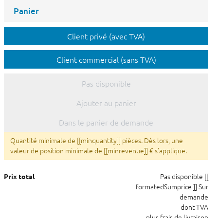
Panier
Client privé (avec TVA)
Client commercial (sans TVA)
Pas disponible
Ajouter au panier
Dans le panier de demande
Quantité minimale de [[minquantity]] pièces. Dès lors, une
valeur de position minimale de [[minrevenue]] € s'applique.
Pas disponible
[[
Prix total
formatedSumprice ]]
Sur
demande
dont TVA
plus frais de livraison