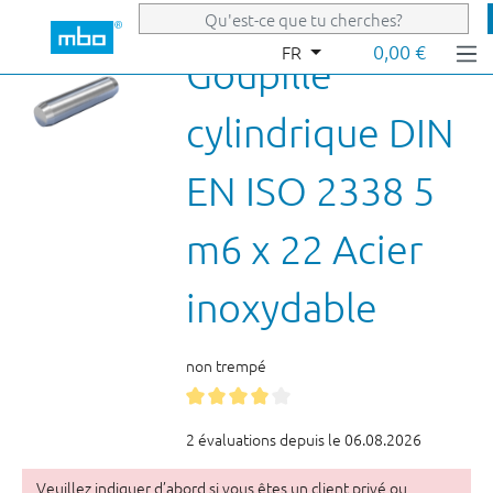
Passer au contenu principal
0,00 €
FR
Goupille
cylindrique DIN
EN ISO 2338 5
m6 x 22 Acier
inoxydable
non trempé
2 évaluations depuis le 06.08.2026
Veuillez indiquer d’abord si vous êtes un client privé ou