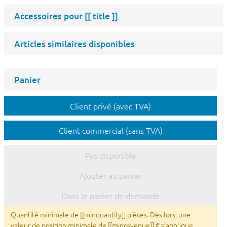
Accessoires pour
[[ title ]]
Articles similaires disponibles
Panier
Client privé (avec TVA)
Client commercial (sans TVA)
Pas disponible
Ajouter au panier
Dans le panier de demande
Quantité minimale de [[minquantity]] pièces. Dès lors, une
valeur de position minimale de [[minrevenue]] € s'applique.