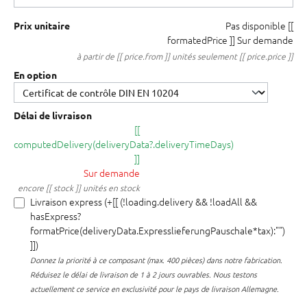
Pas disponible
[[
Prix unitaire
formatedPrice ]]
Sur demande
à partir de [[ price.from ]] unités seulement [[ price.price ]]
En option
Délai de livraison
[[
computedDelivery(deliveryData?.deliveryTimeDays)
]]
Sur demande
encore [[ stock ]] unités en stock
Livraison express (+[[ (!loading.delivery && !loadAll &&
hasExpress?
formatPrice(deliveryData.ExpresslieferungPauschale*tax):"")
]])
Donnez la priorité à ce composant (max. 400 pièces) dans notre fabrication.
Réduisez le délai de livraison de 1 à 2 jours ouvrables. Nous testons
actuellement ce service en exclusivité pour le pays de livraison Allemagne.