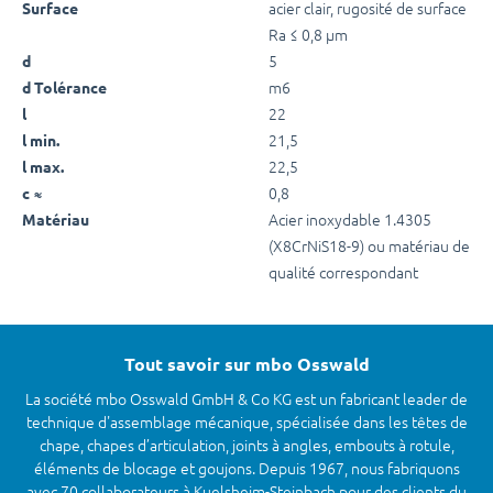
acier clair, rugosité de surface
Surface
Ra ≤ 0,8 µm
5
d
m6
d Tolérance
22
l
21,5
l min.
22,5
l max.
0,8
c ≈
Acier inoxydable 1.4305
Matériau
(X8CrNiS18-9) ou matériau de
qualité correspondant
Tout savoir sur mbo Osswald
La société mbo Osswald GmbH & Co KG est un fabricant leader de
technique d'assemblage mécanique, spécialisée dans les têtes de
chape, chapes d’articulation, joints à angles, embouts à rotule,
éléments de blocage et goujons. Depuis 1967, nous fabriquons
avec 70 collaborateurs à Kuelsheim-Steinbach pour des clients du