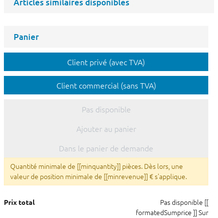
Articles similaires disponibles
Panier
Client privé (avec TVA)
Client commercial (sans TVA)
Pas disponible
Ajouter au panier
Dans le panier de demande
Quantité minimale de [[minquantity]] pièces. Dès lors, une
valeur de position minimale de [[minrevenue]] € s'applique.
Pas disponible
[[
Prix total
formatedSumprice ]]
Sur