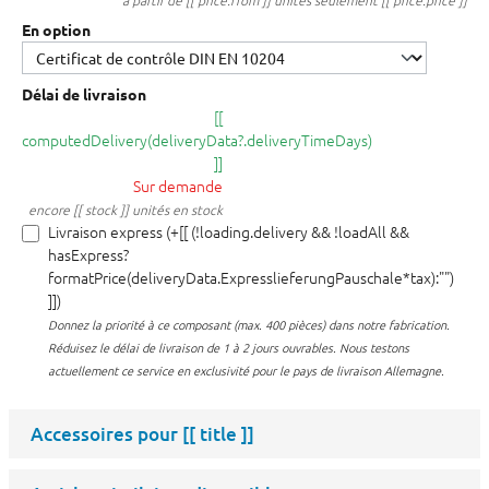
à partir de [[ price.from ]] unités seulement [[ price.price ]]
En option
Délai de livraison
[[
computedDelivery(deliveryData?.deliveryTimeDays)
]]
Sur demande
encore [[ stock ]] unités en stock
Livraison express (+[[ (!loading.delivery && !loadAll &&
hasExpress?
formatPrice(deliveryData.ExpresslieferungPauschale*tax):"")
]])
Donnez la priorité à ce composant (max. 400 pièces) dans notre fabrication.
Réduisez le délai de livraison de 1 à 2 jours ouvrables. Nous testons
actuellement ce service en exclusivité pour le pays de livraison Allemagne.
Accessoires pour
[[ title ]]