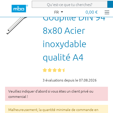
Passer au contenu principal
0,00 €
FR
Goupille DIN 94
8x80 Acier
inoxydable
qualité A4
3 évaluations depuis le 07.08.2026
Veuillez indiquer d’abord si vous êtes un client privé ou
commercial !
Malheureusement, la quantité minimale de commande en