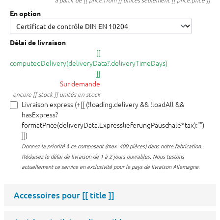
à partir de [[ price.from ]] unités seulement [[ price.price ]]
En option
Délai de livraison
[[
computedDelivery(deliveryData?.deliveryTimeDays)
]]
Sur demande
encore [[ stock ]] unités en stock
Livraison express (+[[ (!loading.delivery && !loadAll &&
hasExpress?
formatPrice(deliveryData.ExpresslieferungPauschale*tax):"")
]])
Donnez la priorité à ce composant (max. 400 pièces) dans notre fabrication.
Réduisez le délai de livraison de 1 à 2 jours ouvrables. Nous testons
actuellement ce service en exclusivité pour le pays de livraison Allemagne.
Accessoires pour
[[ title ]]