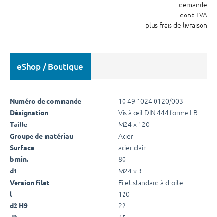
demande
dont TVA
plus frais de livraison
eShop / Boutique
10 49 1024 0120/003
Numéro de commande
Vis à œil DIN 444 forme LB
Désignation
M24 x 120
Taille
Acier
Groupe de matériau
acier clair
Surface
80
b min.
M24 x 3
d1
Filet standard à droite
Version filet
120
l
22
d2 H9
45
d3