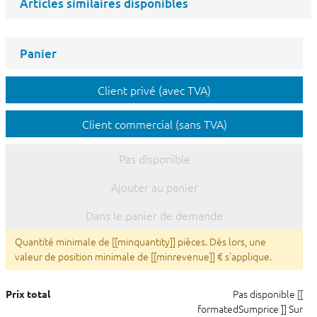
Articles similaires disponibles
Panier
Client privé (avec TVA)
Client commercial (sans TVA)
Pas disponible
Ajouter au panier
Dans le panier de demande
Quantité minimale de [[minquantity]] pièces. Dès lors, une
valeur de position minimale de [[minrevenue]] € s'applique.
Pas disponible
[[
Prix total
formatedSumprice ]]
Sur