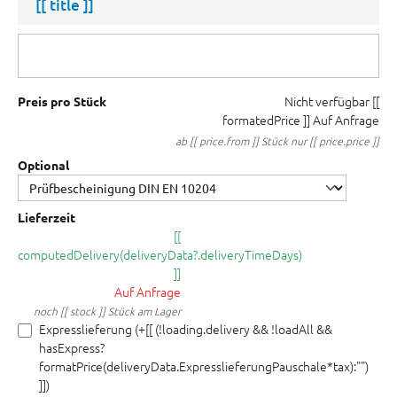
[[ title ]]
Nicht verfügbar
[[
Preis pro Stück
formatedPrice ]]
Auf Anfrage
ab [[ price.from ]] Stück nur [[ price.price ]]
Optional
Lieferzeit
[[
computedDelivery(deliveryData?.deliveryTimeDays)
]]
Auf Anfrage
noch [[ stock ]] Stück am Lager
Expresslieferung (+[[ (!loading.delivery && !loadAll &&
hasExpress?
formatPrice(deliveryData.ExpresslieferungPauschale*tax):"")
]])