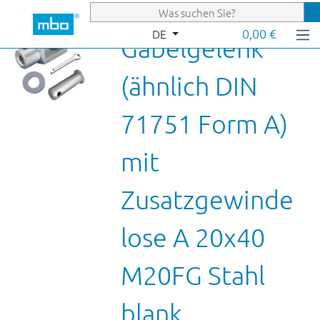
Zum Hauptinhalt springen
0,00 €
DE
Gabelgelenk
(ähnlich DIN
71751 Form A)
mit
Zusatzgewinde
lose A 20x40
M20FG Stahl
blank