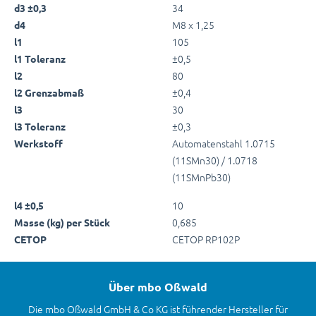
34
d3 ±0,3
M8 x 1,25
d4
105
l1
±0,5
l1 Toleranz
80
l2
±0,4
l2 Grenzabmaß
30
l3
±0,3
l3 Toleranz
Automatenstahl 1.0715
Werkstoff
(11SMn30) / 1.0718
(11SMnPb30)
10
l4 ±0,5
0,685
Masse (kg) per Stück
CETOP RP102P
CETOP
Über mbo Oßwald
Die mbo Oßwald GmbH & Co KG ist führender Hersteller für