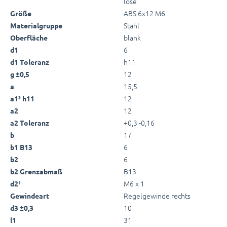
lose
ABS 6x12 M6
Größe
Stahl
Materialgruppe
blank
Oberfläche
6
d1
h11
d1 Toleranz
12
g ±0,5
15,5
a
12
a1² h11
12
a2
+0,3 -0,16
a2 Toleranz
17
b
6
b1 B13
6
b2
B13
b2 Grenzabmaß
M6 x 1
d2¹
Regelgewinde rechts
Gewindeart
10
d3 ±0,3
31
l1