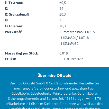
±0,5
l1 Toleranz
24
l2
±0,3
l2 Grenzabmaß
9
l3
±0,3
l3 Toleranz
Automatenstahl 1.0715
Werkstoff
(11SMn30) / 1.0718
(11SMnPb30)
0,019
Masse (kg) per Stück
CETOP RP102P
CETOP
Über mbo Oßwald
Die mbo Oßwald GmbH & Co KG ist führender Hersteller für
mechanische Verbindungstechnik und spezialisiert auf
Gabelköpfe, Gabelgelenke, Winkelgelenke, Gelenkköpfe,
Sicherungselemente und Bolzen. Seit 1967 fertigen wir mit 70
Mitarbeitern in Külsheim-Steinbach für Kunden weltweit aus den
verschiedensten Industriezweigen. Unsere smarte Fertigung