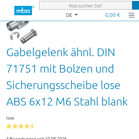
Zum Hauptinhalt springen
0,00 €
DE
Gabelgelenk ähnl. DIN
71751 mit Bolzen und
Sicherungsscheibe lose
ABS 6x12 M6 Stahl blank
lose
3 Bewertungen seit 10.08.2026