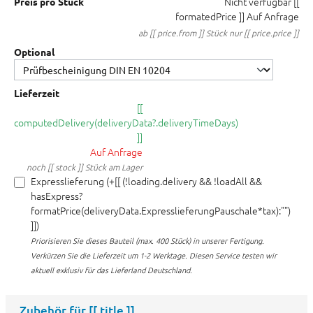
Nicht verfügbar
[[
Preis pro Stück
formatedPrice ]]
Auf Anfrage
ab [[ price.from ]] Stück nur [[ price.price ]]
Optional
Lieferzeit
[[
computedDelivery(deliveryData?.deliveryTimeDays)
]]
Auf Anfrage
noch [[ stock ]] Stück am Lager
Expresslieferung (+[[ (!loading.delivery && !loadAll &&
hasExpress?
formatPrice(deliveryData.ExpresslieferungPauschale*tax):"")
]])
Priorisieren Sie dieses Bauteil (max. 400 Stück) in unserer Fertigung.
Verkürzen Sie die Lieferzeit um 1-2 Werktage. Diesen Service testen wir
aktuell exklusiv für das Lieferland Deutschland.
Zubehör für
[[ title ]]