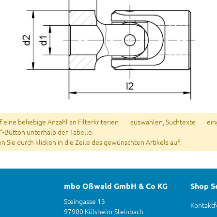
eine beliebige Anzahl an Filterkriterien
auswählen, Suchtexte
ein
“-Button unterhalb der Tabelle.
fen Sie durch klicken in die Zeile des gewünschten Artikels auf.
mbo Oßwald GmbH & Co KG
Shop S
Steingasse 13
Kontaktf
97900 Külsheim-Steinbach