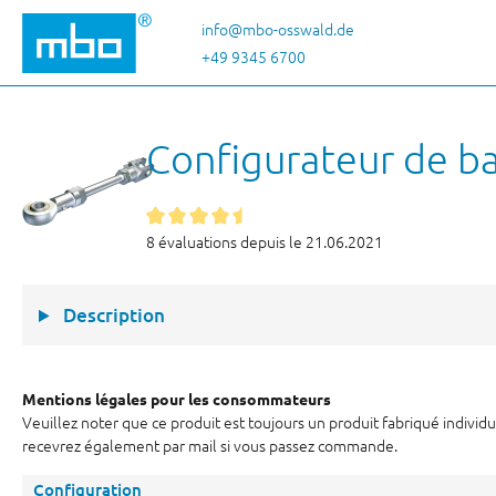
ser au contenu principal
Passer à la recherche
Passer à la navigation principale
info@mbo-osswald.de
+49 9345 6700
Configurateur de ba
8 évaluations depuis le 21.06.2021
Description
Mentions légales pour les consommateurs
Veuillez noter que ce produit est toujours un produit fabriqué individu
recevrez également par mail si vous passez commande.
Configuration