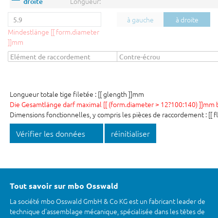
Longueur:
droite
à gauche
à droite
Mindestlänge [[ form.diameter
]]mm
Longueur totale tige filetée : [[ glength ]]mm
Die Gesamtlänge darf maximal [[ (form.diameter > 12?100:140) ]]mm 
Dimensions fonctionnelles, y compris les pièces de raccordement : [[ 
Vérifier les données
réinitialiser
Tout savoir sur mbo Osswald
La société mbo Osswald GmbH & Co KG est un fabricant leader de
technique d'assemblage mécanique, spécialisée dans les têtes de