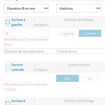
|
Direction de filetage
Section à
Longueur:
gauche
à gauche
à droite
Mindestlänge [[ form.diameter
]]mm
|
Surplat centrée
Section
Longueur:
centrale
Non
Oui
Mindestlänge [[ form.diameter
* 2 ]]mm
|
Direction de filetage
Section à