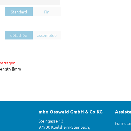
Standard
Fin
détachée
assemblée
betragen.
flength ]]mm
mbo Osswald GmbH & Co KG
Assist
Steingasse 13
Formulai
97900 Kuelsheim-Steinbach,