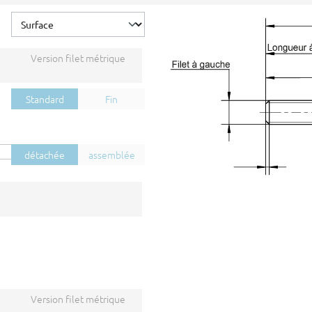
Version filet métrique
Standard
Fin
détachée
assemblée
Version filet métrique