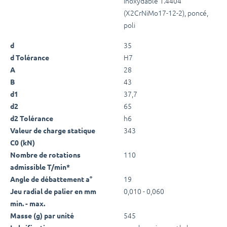
inoxydable 1.4404
(X2CrNiMo17-12-2), poncé,
poli
35
d
H7
d Tolérance
28
A
43
B
37,7
d1
65
d2
h6
d2 Tolérance
343
Valeur de charge statique
C0 (kN)
110
Nombre de rotations
admissible T/min*
19
Angle de débattement a°
0,010 - 0,060
Jeu radial de palier en mm
min. - max.
545
Masse (g) par unité