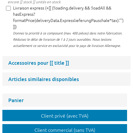
encore [[ stock ]] unités en stock
Livraison express (+[[ (!loading.delivery && !loadAll &&
hasExpress?
formatPrice(deliveryData.ExpresslieferungPauschale*tax):"")
]])
Donnez la priorité à ce composant (max. 400 pièces) dans notre fabrication.
Réduisez le délai de livraison de 1 à 2 jours ouvrables. Nous testons
actuellement ce service en exclusivité pour le pays de livraison Allemagne.
Accessoires pour
[[ title ]]
Articles similaires disponibles
Panier
Client privé (avec TVA)
Client commercial (sans TVA)