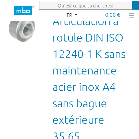
Passer au contenu principal
0,00 €
FR
Articulation à
rotule DIN ISO
12240-1 K sans
maintenance
acier inox A4
sans bague
extérieure
35.65