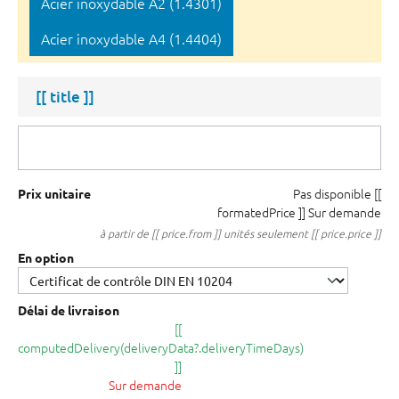
Acier inoxydable A2 (1.4301)
Acier inoxydable A4 (1.4404)
[[ title ]]
Pas disponible
[[
Prix unitaire
formatedPrice ]]
Sur demande
à partir de [[ price.from ]] unités seulement [[ price.price ]]
En option
Délai de livraison
[[
computedDelivery(deliveryData?.deliveryTimeDays)
]]
Sur demande