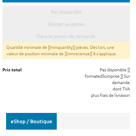
Pas disponible
Ajouter au panier
Dans le panier de demande
Quantité minimale de [[minquantity]] pièces. Dès lors, une
valeur de position minimale de [[minrevenue]] € s'applique.
Pas disponible
[[
Prix total
formatedSumprice ]]
Sur
demande
dont TVA
plus frais de livraison
eShop / Boutique