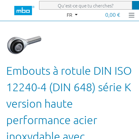
Passer au contenu principal
0,00 €
FR
Embouts à rotule DIN ISO
12240-4 (DIN 648) série K
version haute
performance acier
inoxydable avec