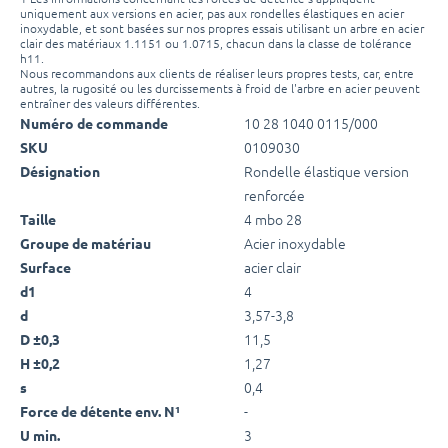
uniquement aux versions en acier, pas aux rondelles élastiques en acier
inoxydable, et sont basées sur nos propres essais utilisant un arbre en acier
clair des matériaux 1.1151 ou 1.0715, chacun dans la classe de tolérance
h11.
Nous recommandons aux clients de réaliser leurs propres tests, car, entre
autres, la rugosité ou les durcissements à froid de l'arbre en acier peuvent
entraîner des valeurs différentes.
10 28 1040 0115/000
Numéro de commande
0109030
SKU
Rondelle élastique version
Désignation
renforcée
4 mbo 28
Taille
Acier inoxydable
Groupe de matériau
acier clair
Surface
4
d1
3,57-3,8
d
11,5
D ±0,3
1,27
H ±0,2
0,4
s
-
Force de détente env. N¹
3
U min.