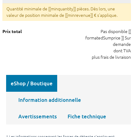
Quantité minimale de [[minquantity]] pièces. Dès lors, une
valeur de position minimale de [[minrevenue]] € s'applique.
Pas disponible
[[
Prix total
formatedSumprice ]]
Sur
demande
dont TVA
plus frais de livraison
eShop / Boutique
Information additionnelle
Avertissements
Fiche technique
1 Les informations concernant les forces de détente s'appliquent