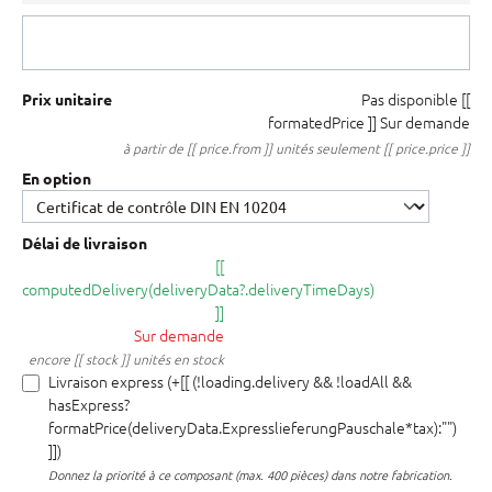
Pas disponible
[[
Prix unitaire
formatedPrice ]]
Sur demande
à partir de [[ price.from ]] unités seulement [[ price.price ]]
En option
Délai de livraison
[[
computedDelivery(deliveryData?.deliveryTimeDays)
]]
Sur demande
encore [[ stock ]] unités en stock
Livraison express (+[[ (!loading.delivery && !loadAll &&
hasExpress?
formatPrice(deliveryData.ExpresslieferungPauschale*tax):"")
]])
Donnez la priorité à ce composant (max. 400 pièces) dans notre fabrication.