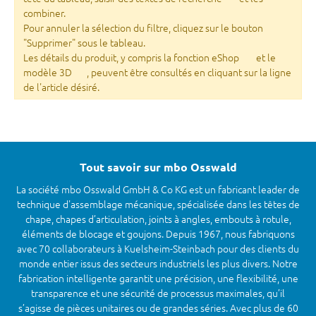
combiner.
Pour annuler la sélection du filtre, cliquez sur le bouton
"Supprimer" sous le tableau.
Les détails du produit, y compris la fonction eShop
et le
modèle 3D
, peuvent être consultés en cliquant sur la ligne
de l'article désiré.
Tout savoir sur mbo Osswald
La société mbo Osswald GmbH & Co KG est un fabricant leader de
technique d'assemblage mécanique, spécialisée dans les têtes de
chape, chapes d’articulation, joints à angles, embouts à rotule,
éléments de blocage et goujons. Depuis 1967, nous fabriquons
avec 70 collaborateurs à Kuelsheim-Steinbach pour des clients du
monde entier issus des secteurs industriels les plus divers. Notre
fabrication intelligente garantit une précision, une flexibilité, une
transparence et une sécurité de processus maximales, qu’il
s’agisse de pièces unitaires ou de grandes séries. Avec plus de 60