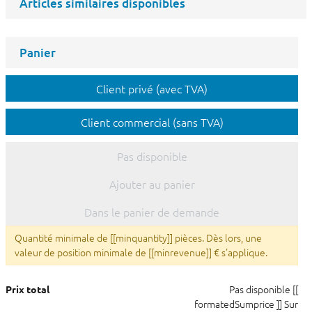
Articles similaires disponibles
Panier
Client privé (avec TVA)
Client commercial (sans TVA)
Pas disponible
Ajouter au panier
Dans le panier de demande
Quantité minimale de [[minquantity]] pièces. Dès lors, une
valeur de position minimale de [[minrevenue]] € s'applique.
Pas disponible
[[
Prix total
formatedSumprice ]]
Sur