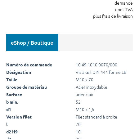
demande
dont TVA
plus frais de livraison
eShop / Boutique
10 49 1010 0070/000
Numéro de commande
Vis à œil DIN 444 forme LB
Désignation
M10 x 70
Taille
Acier inoxydable
Groupe de matériau
acier clair
Surface
52
b min.
M10 x 1,5
d1
Filet standard à droite
Version filet
70
l
10
d2 H9
20
d3