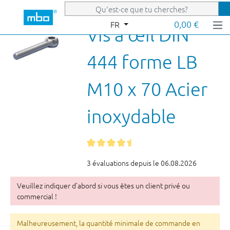
Passer au contenu principal
0,00 €
FR
Vis à œil DIN
444 forme LB
M10 x 70 Acier
inoxydable
3 évaluations depuis le 06.08.2026
Veuillez indiquer d’abord si vous êtes un client privé ou
commercial !
Malheureusement, la quantité minimale de commande en