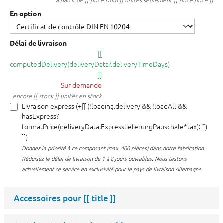
à partir de [[ price.from ]] unités seulement [[ price.price ]]
En option
Délai de livraison
[[
computedDelivery(deliveryData?.deliveryTimeDays)
]]
Sur demande
encore [[ stock ]] unités en stock
Livraison express (+[[ (!loading.delivery && !loadAll &&
hasExpress?
formatPrice(deliveryData.ExpresslieferungPauschale*tax):"")
]])
Donnez la priorité à ce composant (max. 400 pièces) dans notre fabrication.
Réduisez le délai de livraison de 1 à 2 jours ouvrables. Nous testons
actuellement ce service en exclusivité pour le pays de livraison Allemagne.
Accessoires pour
[[ title ]]