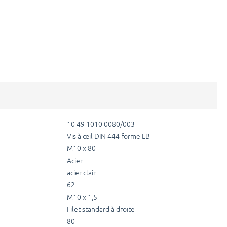
10 49 1010 0080/003
Vis à œil DIN 444 forme LB
M10 x 80
Acier
acier clair
62
M10 x 1,5
Filet standard à droite
80