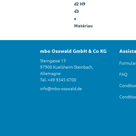
d2 H9
d3
s
Matériau
mbo Osswald GmbH & Co KG
Assist
Steingasse 13
Formulai
97900 Kuelsheim-Steinbach,
Allemagne
FAQ
Tel. +49 9345 6700
Condition
info@mbo-osswald.de
Conditio