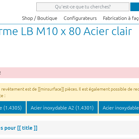
Shop / Boutique
Configurateurs
Fabrication à fa
rme LB M10 x 80 Acier clair
!
êtement est de [[minsurface]] pièces. Il est également possible de rece
e :
e (1.4305)
Acier inoxydable A2 (1.4301)
Acier inoxydable
es pour
[[ title ]]