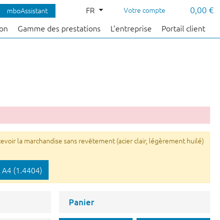
0,00 €
FR
Votre compte
mboAssistant
çon
Gamme des prestations
L'entreprise
Portail client
voir la marchandise sans revêtement (acier clair, légèrement huilé)
 A4 (1.4404)
Panier