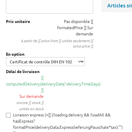
Articles s
Pas disponible
[[
Prix unitaire
formatedPrice ]]
Sur
demande
à partir de [[ price.from ]] unités seulement [[
price.price ]]
En option
Délai de livraison
[[
computedDelivery(deliveryData?.deliveryTimeDays)
]]
Sur demande
encore [[ stock ]]
unités en stock
Livraison express (+[[ (!loading.delivery && !loadAll &&
hasExpress?
formatPrice(deliveryData.ExpresslieferungPauschale*tax):"")