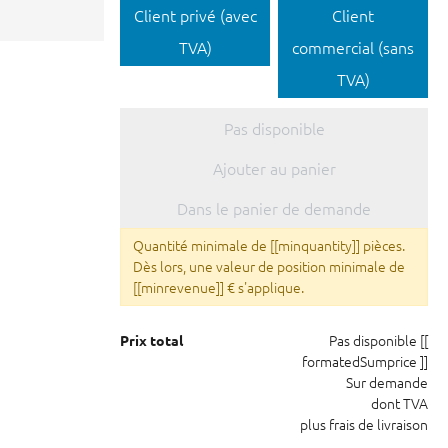
Client privé (avec
Client
TVA)
commercial (sans
TVA)
Pas disponible
Ajouter au panier
Dans le panier de demande
Quantité minimale de [[minquantity]] pièces.
Dès lors, une valeur de position minimale de
[[minrevenue]] € s'applique.
Pas disponible
[[
Prix total
formatedSumprice ]]
Sur demande
dont TVA
plus frais de livraison