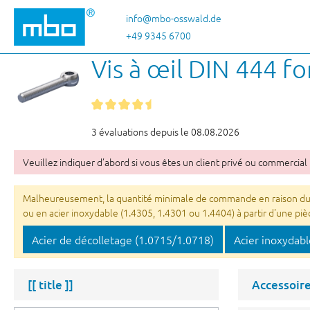
ser au contenu principal
Passer à la recherche
Passer à la navigation principale
info@mbo-osswald.de
+49 9345 6700
Vis à œil DIN 444 fo
3 évaluations depuis le 08.08.2026
Veuillez indiquer d’abord si vous êtes un client privé ou commercial 
Malheureusement, la quantité minimale de commande en raison du rev
ou en acier inoxydable (1.4305, 1.4301 ou 1.4404) à partir d'une pièc
Acier de décolletage (1.0715/1.0718)
Acier inoxydabl
[[ title ]]
Accessoir