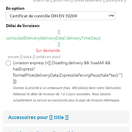
à partir de [[ price.from ]] unités seulement [[ price.price ]]
En option
Délai de livraison
[[
computedDelivery(deliveryData?.deliveryTimeDays)
]]
Sur demande
encore [[ stock ]] unités en stock
Livraison express (+[[ (!loading.delivery && !loadAll &&
hasExpress?
formatPrice(deliveryData.ExpresslieferungPauschale*tax):"")
]])
Donnez la priorité à ce composant (max. 400 pièces) dans notre fabrication.
Réduisez le délai de livraison de 1 à 2 jours ouvrables. Nous testons
actuellement ce service en exclusivité pour le pays de livraison Allemagne.
Accessoires pour
[[ title ]]