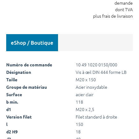
demande
dont TVA
plus frais de livraison
eShop / Boutique
10 49 1020 0150/000
Numéro de commande
Vis à œil DIN 444 forme LB
Désignation
M20 x 150
Taille
Acier inoxydable
Groupe de matériau
acier clair
Surface
118
b min.
M20 x 2,5
d1
Filet standard à droite
Version filet
150
l
18
d2 H9
40
d3