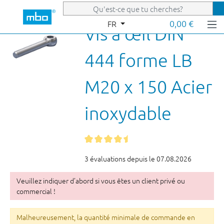
Passer au contenu principal
0,00 €
FR
Vis à œil DIN
444 forme LB
M20 x 150 Acier
inoxydable
3 évaluations depuis le 07.08.2026
Veuillez indiquer d’abord si vous êtes un client privé ou
commercial !
Malheureusement, la quantité minimale de commande en