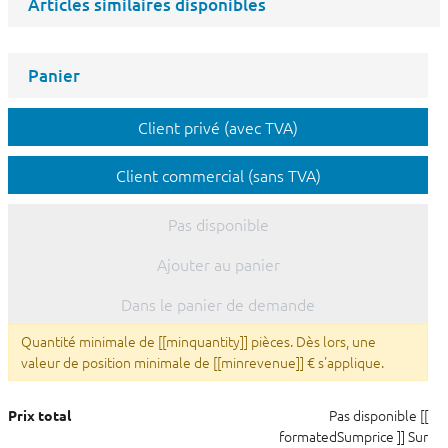
Articles similaires disponibles
Panier
Client privé (avec TVA)
Client commercial (sans TVA)
Pas disponible
Ajouter au panier
Dans le panier de demande
Quantité minimale de [[minquantity]] pièces. Dès lors, une
valeur de position minimale de [[minrevenue]] € s'applique.
Pas disponible
[[
Prix total
formatedSumprice ]]
Sur