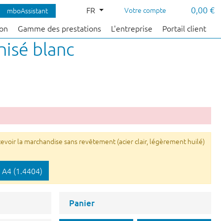
0,00 €
FR
Votre compte
mboAssistant
çon
Gamme des prestations
L'entreprise
Portail client
nisé blanc
voir la marchandise sans revêtement (acier clair, légèrement huilé)
 A4 (1.4404)
Panier