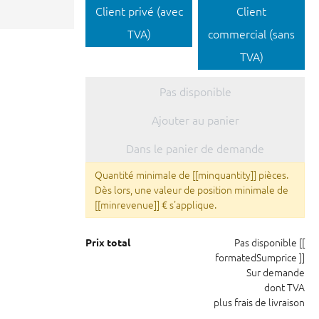
Client privé (avec
Client
TVA)
commercial (sans
TVA)
Pas disponible
Ajouter au panier
Dans le panier de demande
Quantité minimale de [[minquantity]] pièces.
Dès lors, une valeur de position minimale de
[[minrevenue]] € s'applique.
Pas disponible
[[
Prix total
formatedSumprice ]]
Sur demande
dont TVA
plus frais de livraison