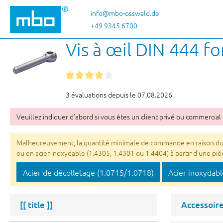
ser au contenu principal
Passer à la recherche
Passer à la navigation principale
info@mbo-osswald.de
+49 9345 6700
Vis à œil DIN 444 f
3 évaluations depuis le 07.08.2026
Veuillez indiquer d’abord si vous êtes un client privé ou commercial 
Malheureusement, la quantité minimale de commande en raison du rev
ou en acier inoxydable (1.4305, 1.4301 ou 1.4404) à partir d'une pièc
Acier de décolletage (1.0715/1.0718)
Acier inoxydabl
[[ title ]]
Accessoir