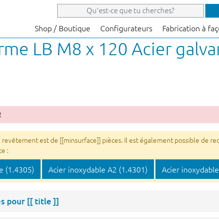
Shop / Boutique
Configurateurs
Fabrication à fa
orme LB M8 x 120 Acier galva
!
êtement est de [[minsurface]] pièces. Il est également possible de rece
e :
e (1.4305)
Acier inoxydable A2 (1.4301)
Acier inoxydable
es pour
[[ title ]]