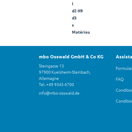
l
d2 H9
d3
s
Matériau
mbo Osswald GmbH & Co KG
Assist
Steingasse 13
Formulai
97900 Kuelsheim-Steinbach,
Allemagne
FAQ
Tel. +49 9345 6700
Condition
info@mbo-osswald.de
Conditio