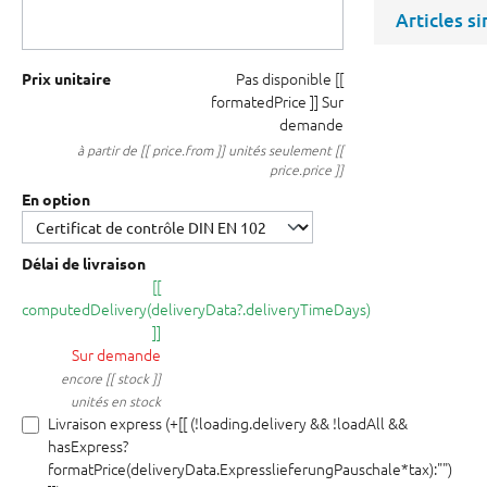
Articles s
Pas disponible
[[
Prix unitaire
formatedPrice ]]
Sur
demande
à partir de [[ price.from ]] unités seulement [[
price.price ]]
En option
Délai de livraison
[[
computedDelivery(deliveryData?.deliveryTimeDays)
]]
Sur demande
encore [[ stock ]]
unités en stock
Livraison express (+[[ (!loading.delivery && !loadAll &&
hasExpress?
formatPrice(deliveryData.ExpresslieferungPauschale*tax):"")