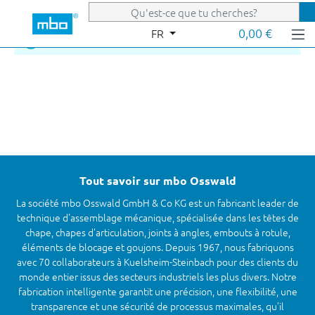
Passer au contenu principal
0,00 €
FR
Votre panier est vide.
Tout savoir sur mbo Osswald
La société mbo Osswald GmbH & Co KG est un fabricant leader de
technique d'assemblage mécanique, spécialisée dans les têtes de
chape, chapes d’articulation, joints à angles, embouts à rotule,
éléments de blocage et goujons. Depuis 1967, nous fabriquons
avec 70 collaborateurs à Kuelsheim-Steinbach pour des clients du
monde entier issus des secteurs industriels les plus divers. Notre
fabrication intelligente garantit une précision, une flexibilité, une
transparence et une sécurité de processus maximales, qu’il