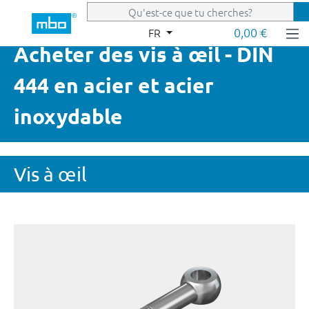
Passer au contenu principal
0,00 €
FR
Acheter des vis à œil - DIN
444 en acier et acier
inoxydable
Vis à œil