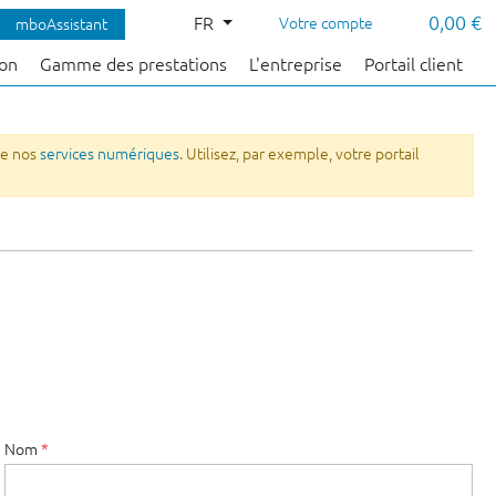
0,00 €
FR
Votre compte
mboAssistant
çon
Gamme des prestations
L'entreprise
Portail client
de nos
services numériques
. Utilisez, par exemple, votre portail
Nom
*