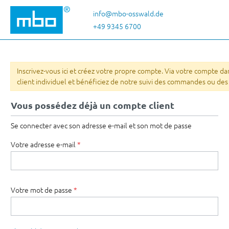
ser au contenu principal
Passer à la recherche
Passer à la navigation principale
info@mbo-osswald.de
+49 9345 6700
Inscrivez-vous ici et créez votre propre compte. Via votre compte 
client individuel et bénéficiez de notre suivi des commandes ou des
Vous possédez déjà un compte client
Se connecter avec son adresse e-mail et son mot de passe
Votre adresse e-mail
*
Votre mot de passe
*