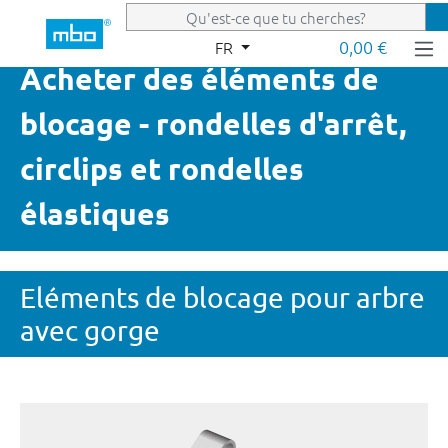
Passer au contenu principal
0,00 €
FR
Acheter des éléments de
blocage - rondelles d'arrêt,
circlips et rondelles
élastiques
Eléments de blocage pour arbre
avec gorge