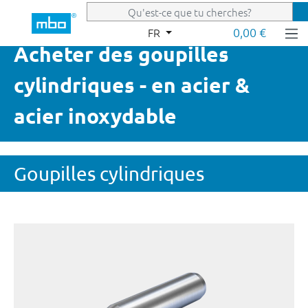
Passer au contenu principal
0,00 €
FR
Acheter des goupilles
cylindriques - en acier &
acier inoxydable
Goupilles cylindriques