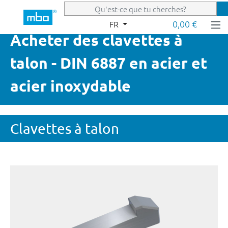
Passer au contenu principal
0,00 €
FR
Acheter des clavettes à
talon - DIN 6887 en acier et
acier inoxydable
Clavettes à talon