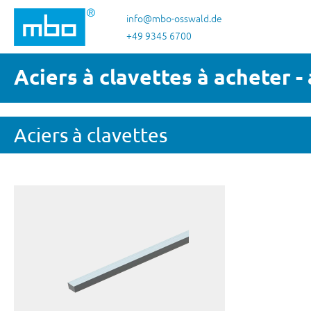
ser au contenu principal
Passer à la recherche
Passer à la navigation principale
info@mbo-osswald.de
+49 9345 6700
Aciers à clavettes à acheter -
Aciers à clavettes