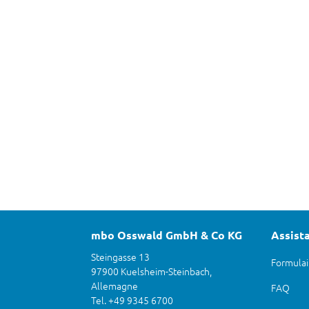
mbo Osswald GmbH & Co KG
Assist
Steingasse 13
Formulai
97900 Kuelsheim-Steinbach,
Allemagne
FAQ
Tel. +49 9345 6700