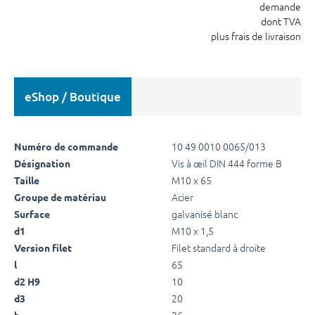
demande
dont TVA
plus frais de livraison
eShop / Boutique
10 49 0010 0065/013
Numéro de commande
Vis à œil DIN 444 forme B
Désignation
M10 x 65
Taille
Acier
Groupe de matériau
galvanisé blanc
Surface
M10 x 1,5
d1
Filet standard à droite
Version filet
65
l
10
d2 H9
20
d3
26
b