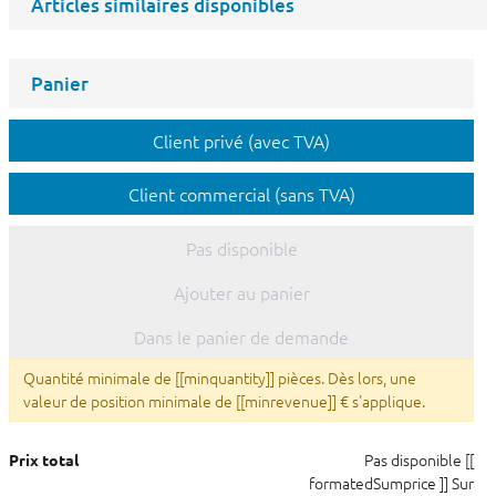
Articles similaires disponibles
Panier
Client privé (avec TVA)
Client commercial (sans TVA)
Pas disponible
Ajouter au panier
Dans le panier de demande
Quantité minimale de [[minquantity]] pièces. Dès lors, une
valeur de position minimale de [[minrevenue]] € s'applique.
Pas disponible
[[
Prix total
formatedSumprice ]]
Sur