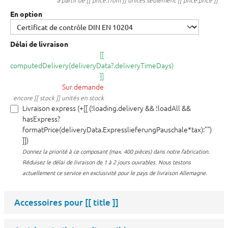
à partir de [[ price.from ]] unités seulement [[ price.price ]]
En option
Délai de livraison
[[
computedDelivery(deliveryData?.deliveryTimeDays)
]]
Sur demande
encore [[ stock ]] unités en stock
Livraison express (+[[ (!loading.delivery && !loadAll &&
hasExpress?
formatPrice(deliveryData.ExpresslieferungPauschale*tax):"")
]])
Donnez la priorité à ce composant (max. 400 pièces) dans notre fabrication.
Réduisez le délai de livraison de 1 à 2 jours ouvrables. Nous testons
actuellement ce service en exclusivité pour le pays de livraison Allemagne.
Accessoires pour
[[ title ]]