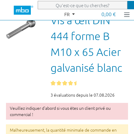
Passer au contenu principal
0,00 €
FR
Vis à œil DIN
444 forme B
M10 x 65 Acier
galvanisé blanc
3 évaluations depuis le 07.08.2026
Veuillez indiquer d’abord si vous êtes un client privé ou
commercial !
Malheureusement, la quantité minimale de commande en